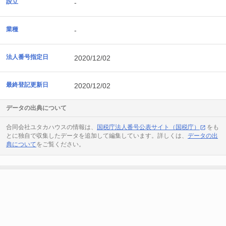
設立
-
業種
-
法人番号指定日
2020/12/02
最終登記更新日
2020/12/02
データの出典について
合同会社ユタカハウスの情報は、
国税庁法人番号公表サイト（国税庁）
をも
とに独自で収集したデータを追加して編集しています。詳しくは、
データの出
典について
をご覧ください。