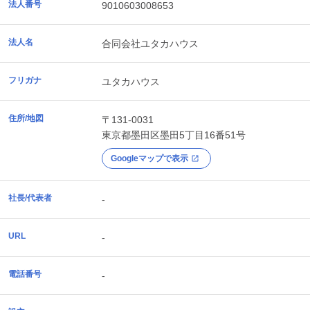
法人番号
9010603008653
法人名
合同会社ユタカハウス
フリガナ
ユタカハウス
住所/地図
〒131-0031
東京都
墨田区
墨田5丁目16番51号
Googleマップで表示
社長/代表者
-
URL
-
電話番号
-