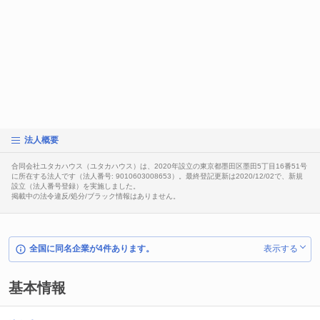
法人概要
合同会社ユタカハウス（ユタカハウス）は、2020年設立の東京都墨田区墨田5丁目16番51号
に所在する法人です（法人番号: 9010603008653）。最終登記更新は2020/12/02で、新規
設立（法人番号登録）を実施しました。
掲載中の法令違反/処分/ブラック情報はありません。
全国に同名企業が4件あります。
表示する
基本情報