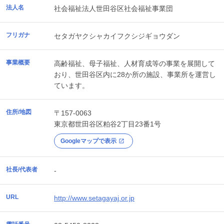
法人名
社会福祉法人世田谷区社会福祉事業団
フリガナ
セタガヤクシャカイフクシジギョウダン
事業概要
高齢福祉、母子福祉、人材育成等の事業を展開して
おり、世田谷区内に28か所の施設、事業所を運営し
ています。
住所/地図
〒157-0063
東京都
世田谷区
粕谷2丁目23番1号
Googleマップで表示
社長/代表者
-
URL
http://www.setagayaj.or.jp