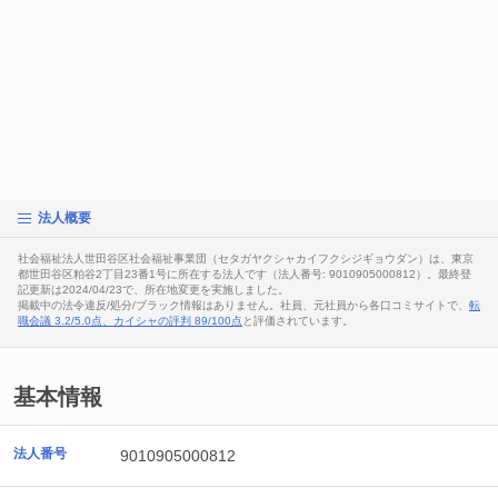
法人概要
社会福祉法人世田谷区社会福祉事業団（セタガヤクシャカイフクシジギョウダン）は、東京
都世田谷区粕谷2丁目23番1号に所在する法人です（法人番号: 9010905000812）。最終登
記更新は2024/04/23で、所在地変更を実施しました。
掲載中の法令違反/処分/ブラック情報はありません。社員、元社員から各口コミサイトで、
転
職会議 3.2/5.0点、カイシャの評判 89/100点
と評価されています。
基本情報
法人番号
9010905000812