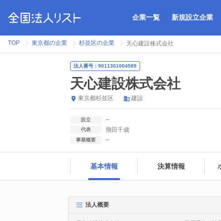
企業一覧
新規設立企業
TOP
東京都の企業
杉並区の企業
天心建設株式会社
法人番号：9011301004589
天心建設株式会社
東京都
杉並区
建設
--
設立
飛田千歳
代表
--
事業概要
基本情報
決算情報
法人概要