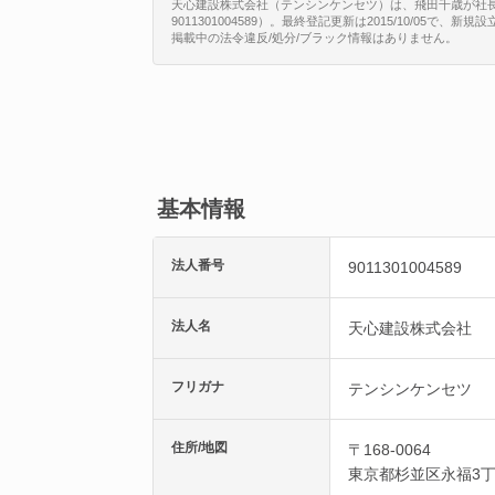
天心建設株式会社（テンシンケンセツ）は、飛田千歳が社長/
9011301004589）。最終登記更新は2015/10/05で
掲載中の法令違反/処分/ブラック情報はありません。
基本情報
法人番号
9011301004589
法人名
天心建設株式会社
フリガナ
テンシンケンセツ
住所/地図
〒168-0064
東京都
杉並区
永福3丁