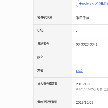
Googleマップで表示
社長/代表者
飛田千歳
URL
-
電話番号
03-3323-3341
設立
-
業種
建設
法人番号指定日
2015/10/05
※2015/10/05より
最終登記更新日
2015/10/05