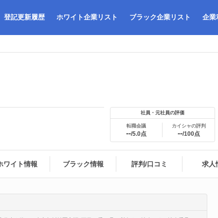
登記更新履歴
ホワイト企業リスト
ブラック企業リスト
企業
社員・元社員の評価
転職会議
カイシャの評判
--
--
/5.0点
/100点
ホワイト情報
ブラック情報
評判/口コミ
求人