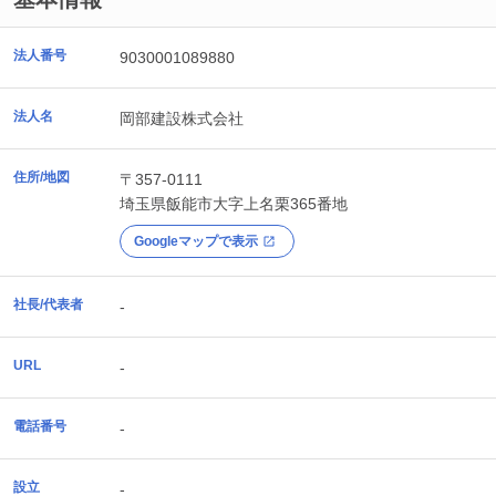
法人番号
9030001089880
法人名
岡部建設株式会社
住所/地図
〒357-0111
埼玉県
飯能市
大字上名栗365番地
Googleマップで表示
社長/代表者
-
URL
-
電話番号
-
設立
-