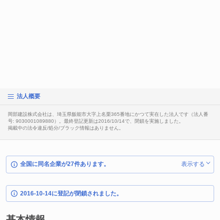
法人概要
岡部建設株式会社は、埼玉県飯能市大字上名栗365番地にかつて実在した法人です（法人番
号: 9030001089880）。最終登記更新は2016/10/14で、閉鎖を実施しました。
掲載中の法令違反/処分/ブラック情報はありません。
全国に同名企業が27件あります。
表示する
2016-10-14に登記が閉鎖されました。
基本情報