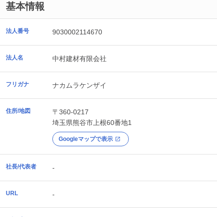
基本情報
法人番号
9030002114670
法人名
中村建材有限会社
フリガナ
ナカムラケンザイ
住所/地図
〒360-0217
埼玉県
熊谷市
上根60番地1
Googleマップで表示
社長/代表者
-
URL
-