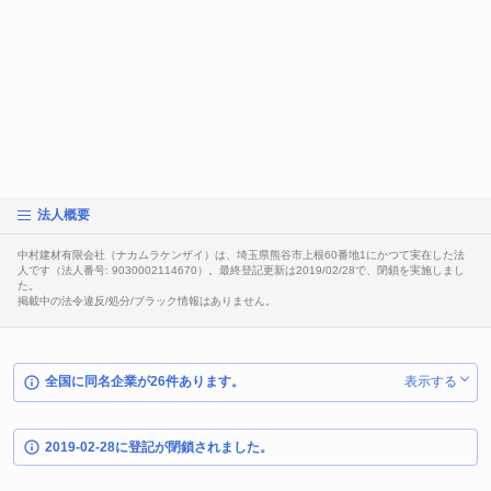
法人概要
中村建材有限会社（ナカムラケンザイ）は、埼玉県熊谷市上根60番地1にかつて実在した法
人です（法人番号: 9030002114670）。最終登記更新は2019/02/28で、閉鎖を実施しまし
た。
掲載中の法令違反/処分/ブラック情報はありません。
全国に同名企業が26件あります。
表示する
2019-02-28に登記が閉鎖されました。