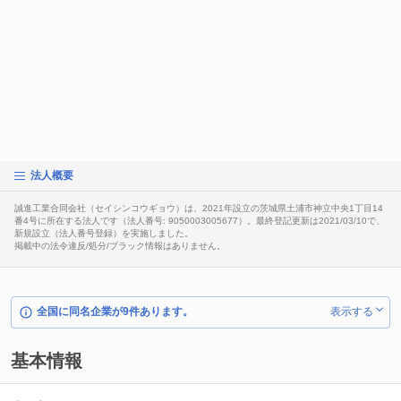
法人概要
誠進工業合同会社（セイシンコウギョウ）は、2021年設立の茨城県土浦市神立中央1丁目14
番4号に所在する法人です（法人番号: 9050003005677）。最終登記更新は2021/03/10で、
新規設立（法人番号登録）を実施しました。
掲載中の法令違反/処分/ブラック情報はありません。
全国に同名企業が9件あります。
表示する
基本情報