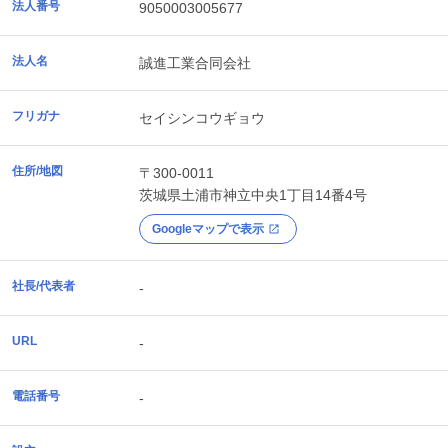
法人番号
9050003005677
法人名
誠進工業合同会社
フリガナ
セイシンコウギョウ
住所/地図
〒300-0011
茨城県
土浦市
神立中央1丁目14番4号
Googleマップで表示
社長/代表者
-
URL
-
電話番号
-