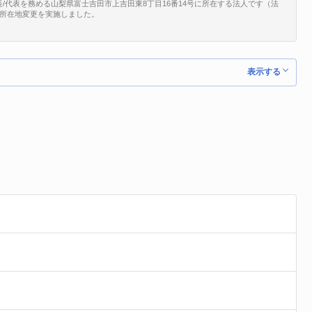
/代表を務める山梨県富士吉田市上吉田東8丁目16番14号に所在する法人です（法
14で、所在地変更を実施しました。
表示する