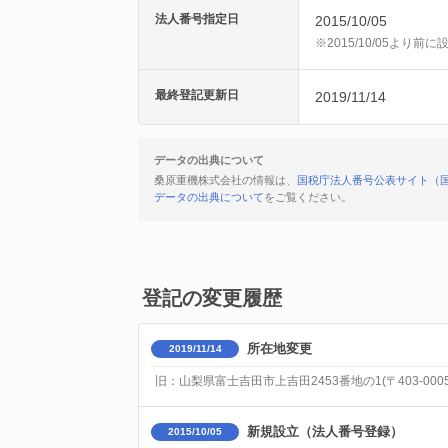
法人番号指定日
2015/10/05
※2015/10/05より
最終登記更新日
2019/11/14
データの出典について
桑原重機株式会社の情報は、
国税庁法人番号公表サイト（
データの出典について
をご覧ください。
登記の変更履歴
所在地変更
2019/11/14
旧：山梨県富士吉田市上吉田2453番地の1(〒403-000
新規設立（法人番号登録）
2015/10/05