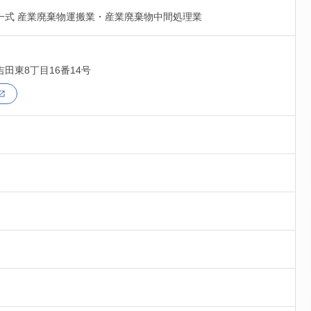
一式 産業廃棄物運搬業・産業廃棄物中間処理業
吉田東8丁目16番14号