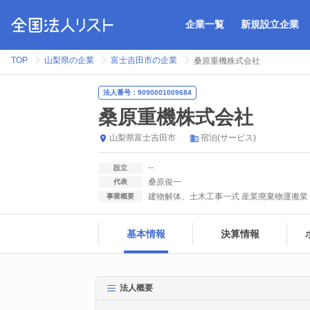
企業一覧
新規設立企業
TOP
山梨県の企業
富士吉田市の企業
桑原重機株式会社
法人番号：9090001009684
桑原重機株式会社
山梨県
富士吉田市
宿泊(サービス)
--
設立
桑原俊一
代表
建物解体、土木工事一式 産業廃棄物運搬
事業概要
基本情報
決算情報
法人概要