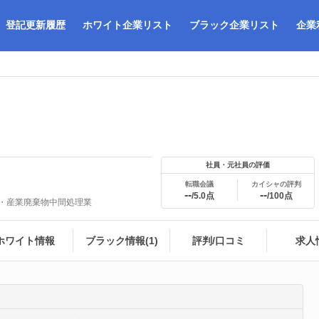
登記更新履歴
ホワイト企業リスト
ブラック企業リスト
企業
社員・元社員の評価
転職会議
カイシャの評判
--
--
/5.0点
/100点
業・産業廃棄物中間処理業
ホワイト情報
ブラック情報(1)
評判/口コミ
求人