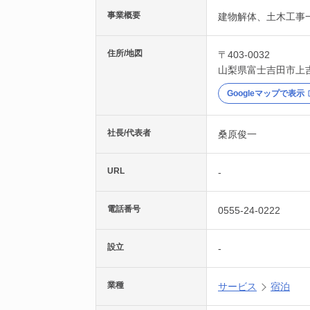
事業概要
建物解体、土木工事
住所/地図
〒403-0032
山梨県
富士吉田市
上
Googleマップで表示
社長/代表者
桑原俊一
URL
-
電話番号
0555-24-0222
設立
-
業種
サービス
宿泊