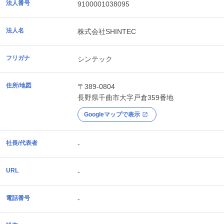
法人番号
9100001038095
法人名
株式会社SHINTEC
フリガナ
シンテック
住所/地図
〒389-0804
長野県
千曲市
大字戸倉359番地
Googleマップで表示
社長/代表者
-
URL
-
電話番号
-