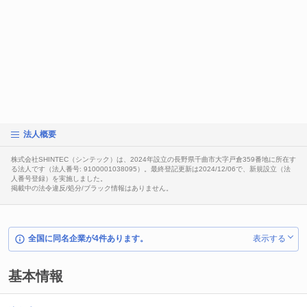
法人概要
株式会社SHINTEC（シンテック）は、2024年設立の長野県千曲市大字戸倉359番地に所在す
る法人です（法人番号: 9100001038095）。最終登記更新は2024/12/06で、新規設立（法
人番号登録）を実施しました。
掲載中の法令違反/処分/ブラック情報はありません。
全国に同名企業が4件あります。
表示する
基本情報