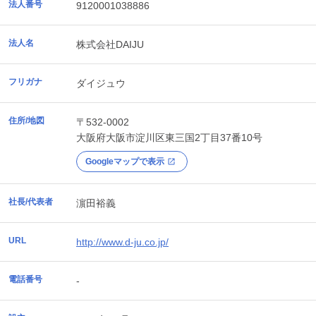
法人番号
9120001038886
法人名
株式会社DAIJU
フリガナ
ダイジュウ
住所/地図
〒532-0002
大阪府
大阪市淀川区
東三国2丁目37番10号
Googleマップで表示
社長/代表者
濵田裕義
URL
http://www.d-ju.co.jp/
電話番号
-