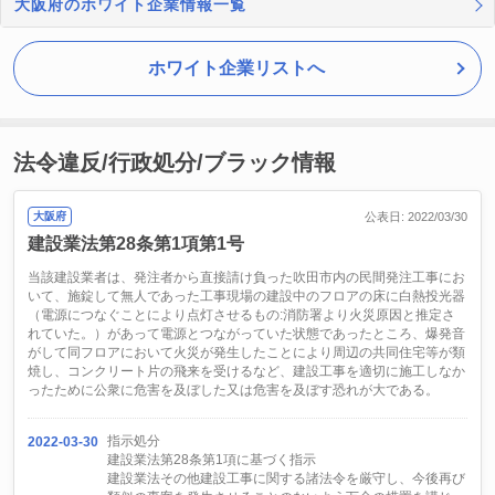
大阪府のホワイト企業情報一覧
ホワイト企業リストへ
法令違反/行政処分/ブラック情報
大阪府
公表日: 2022/03/30
建設業法第28条第1項第1号
当該建設業者は、発注者から直接請け負った吹田市内の民間発注工事にお
いて、施錠して無人であった工事現場の建設中のフロアの床に白熱投光器
（電源につなぐことにより点灯させるもの:消防署より火災原因と推定さ
れていた。）があって電源とつながっていた状態であったところ、爆発音
がして同フロアにおいて火災が発生したことにより周辺の共同住宅等が類
焼し、コンクリート片の飛来を受けるなど、建設工事を適切に施工しなか
ったために公衆に危害を及ぼした又は危害を及ぼす恐れが大である。
指示処分
2022-03-30
建設業法第28条第1項に基づく指示
建設業法その他建設工事に関する諸法令を厳守し、今後再び