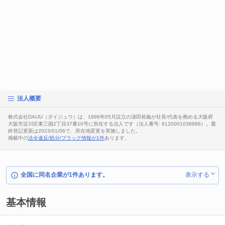
法人概要
株式会社DAIJU（ダイジュウ）は、1996年05月設立の濵田裕義が社長/代表を務める大阪府
大阪市淀川区東三国2丁目37番10号に所在する法人です（法人番号: 9120001038886）。最
終登記更新は2023/01/06で、所在地変更を実施しました。
掲載中の
法令違反/処分/ブラック情報が1件
あります。
全国に同名企業が1件あります。
表示する
基本情報