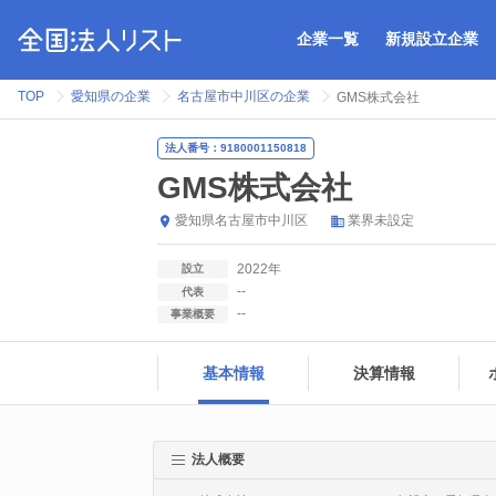
企業一覧
新規設立企業
TOP
愛知県の企業
名古屋市中川区の企業
GMS株式会社
法人番号：9180001150818
GMS株式会社
愛知県
名古屋市中川区
業界未設定
2022年
設立
--
代表
--
事業概要
基本情報
決算情報
法人概要