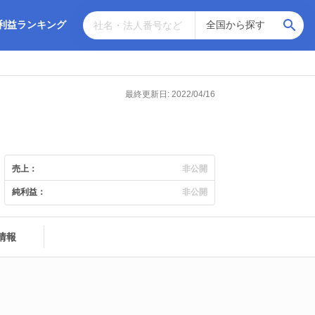
利益ランキング
最終更新日: 2022/04/16
売上：
非公開
純利益：
非公開
情報