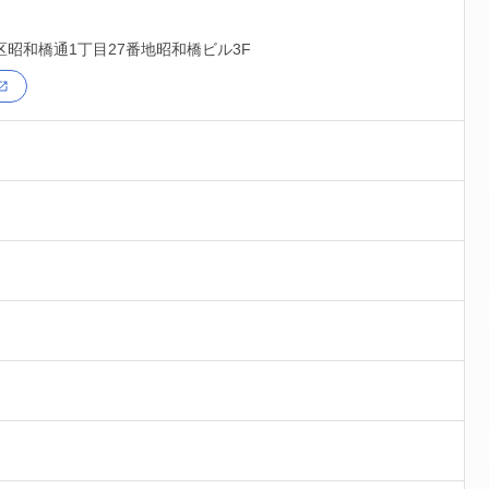
区
昭和橋通1丁目27番地昭和橋ビル3F