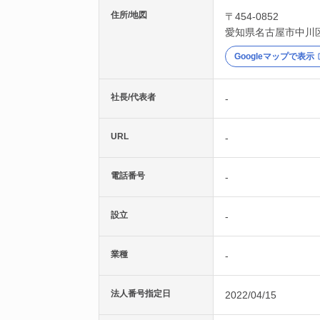
住所/地図
〒454-0852
愛知県
名古屋市中川
Googleマップで表示
社長/代表者
-
URL
-
電話番号
-
設立
-
業種
-
法人番号指定日
2022/04/15