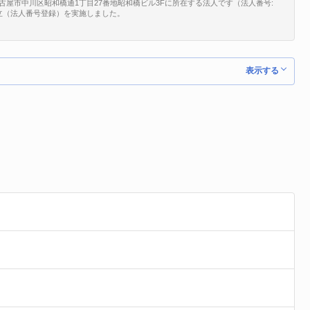
名古屋市中川区昭和橋通1丁目27番地昭和橋ビル3Fに所在する法人です（法人番号:
、新規設立（法人番号登録）を実施しました。
表示する