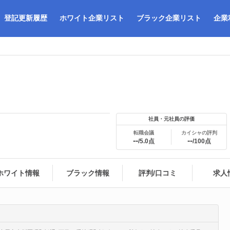
登記更新履歴
ホワイト企業リスト
ブラック企業リスト
企業
社員・元社員の評価
転職会議
カイシャの評判
--
--
/5.0点
/100点
ホワイト情報
ブラック情報
評判/口コミ
求人