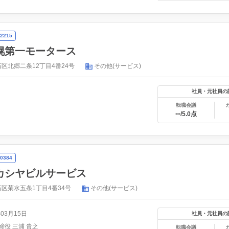
2215
幌第一モータース
区北郷二条12丁目4番24号
その他(サービス)
社員・元社員の
転職会議
--
/5.0点
0384
カシヤビルサービス
区菊水五条1丁目4番34号
その他(サービス)
年03月15日
社員・元社員の
締役 三浦 貴之
転職会議