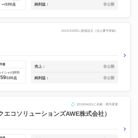
--
純利益：
非公開
/100点
2015/10/05に新規設立（法人番号登録）
評価
売上：
非公開
カイシャの評判
59
純利益：
非公開
/100点
2019/04/01に名称・商号変更
クエコソリューションズAWE株式会社）
評価