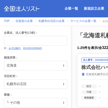
企業一覧
新規設立企業
TOP
北海道の企業
札幌市白石区の企業
サービスの企業一覧
その
企業名、法人番号(13桁)：
「北海道札
32
1
-
25
件を表示
/
全
例：
みずほ銀行
、
6010001008845
都道府県：
法人番号：101060103
株式会社ハ
北海道札幌市白石
市区町村：
--
設立
--
代表
業種：
--
事業概要