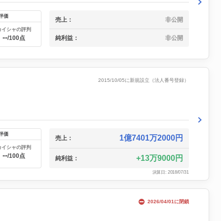
評価
売上：
非公開
カイシャの評判
--
純利益：
非公開
/100点
2015/10/05に新規設立（法人番号登録）
評価
1億7401万2000円
売上：
カイシャの評判
--
/100点
13万9000円
純利益：
決算日: 2018/07/31
2026/04/01に閉鎖