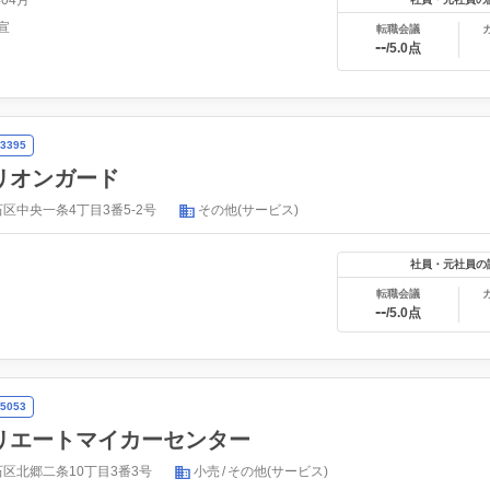
年04月
宣
転職会議
--
/5.0点
3395
リオンガード
区中央一条4丁目3番5-2号
その他(サービス)
社員・元社員の
転職会議
--
/5.0点
5053
リエートマイカーセンター
区北郷二条10丁目3番3号
小売
その他(サービス)