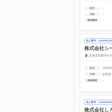
--
設立
--
代表
--
事業概要
法人番号：143000100
株式会社シ
北海道札幌市白石
1989
設立
佐野彰
代表
--
事業概要
法人番号：143000100
株式会社し