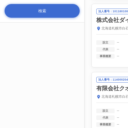
法人番号：101180100
株式会社ダ
北海道札幌市白石区
--
設立
--
代表
--
事業概要
法人番号：114000204
有限会社ク
北海道札幌市白石
--
設立
--
代表
--
事業概要