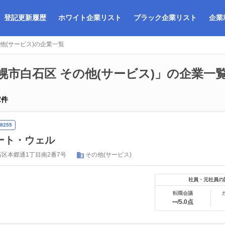
登記更新履歴
ホワイト企業リスト
ブラック企業リスト
企業
他(サービス)の企業一覧
幌市白石区 その他(サービス)」の企業一
2
件
8255
ート・ウェル
区本郷通1丁目南2番7号
その他(サービス)
社員・元社員の
転職会議
--
/5.0点