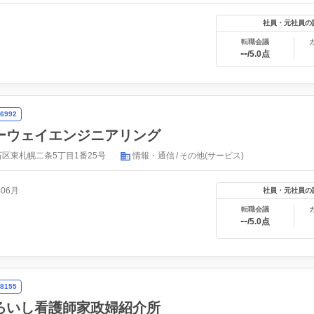
社員・元社員の
転職会議
--
/5.0点
6992
ーウェイエンジニアリング
区東札幌二条5丁目1番25号
情報・通信
その他(サービス)
年06月
社員・元社員の
転職会議
--
/5.0点
8155
ろいし看護師家政婦紹介所