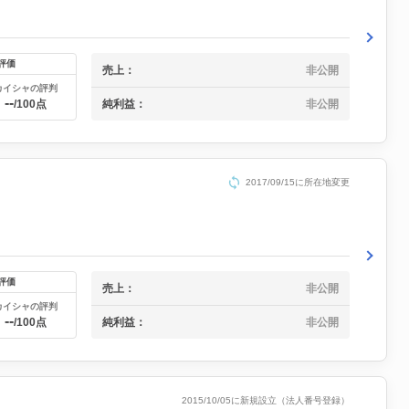
評価
売上：
非公開
カイシャの評判
--
純利益：
非公開
/100点
2017/09/15に所在地変更
評価
売上：
非公開
カイシャの評判
--
純利益：
非公開
/100点
2015/10/05に新規設立（法人番号登録）