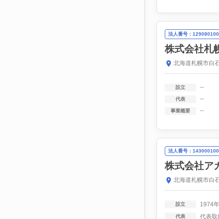
法人番号：129080100
株式会社札
北海道札幌市白石
--
設立
--
代表
--
事業概要
法人番号：143000100
株式会社ア
北海道札幌市白石
1974
設立
代表取
代表