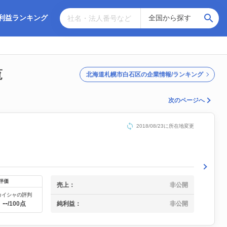
利益ランキング
覧
北海道札幌市白石区の企業情報/ランキング
次のページへ
2018/08/23に所在地変更
評価
売上：
非公開
カイシャの評判
--
純利益：
非公開
/100点