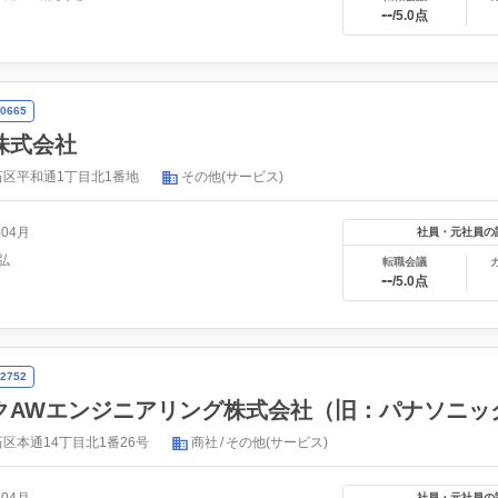
--
/5.0点
0665
株式会社
区平和通1丁目北1番地
その他(サービス)
年04月
社員・元社員の
弘
転職会議
--
/5.0点
2752
クAWエンジニアリング株式会社（旧：パナソニッ
区本通14丁目北1番26号
商社
その他(サービス)
社員・元社員の