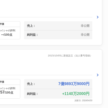
評価
売上：
非公開
カイシャの評判
--
/100点
純利益：
非公開
2015/10/05に新規設立（法人番号登録）
評価
7億9893万9000円
売上：
カイシャの評判
57
/100点
1140万2000円
純利益：
決算日: 2018/04/30