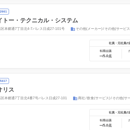
2661
イトー・テクニカル・システム
本郷通7丁目北4-7パレス日成27-101号
その他(メーカー)
その他(サービス
社員・元社員の
転職会議
--
/5.0点
5417
オリス
区本郷通7丁目北4番7号パレス日成27-101
商社
飲食(サービス)
その他(サ
社員・元社員の
転職会議
--
/5.0点