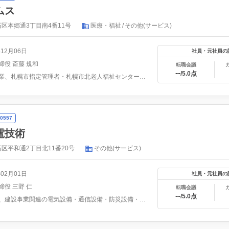
ムス
区本郷通3丁目南4番11号
医療・福祉
その他(サービス)
年12月06日
社員・元社員の
締役 斎藤 規和
転職会議
--
/5.0点
介護事業、札幌市指定管理者・札幌市北老人福祉センター運営受...
0557
電技術
区平和通2丁目北11番20号
その他(サービス)
年02月01日
社員・元社員の
締役 三野 仁
転職会議
--
/5.0点
当社は、建設事業関連の電気設備・通信設備・防災設備・情報処...