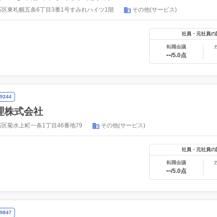
区東札幌五条6丁目3番1号すみれハイツ1階
その他(サービス)
社員・元社員の
転職会議
--
/5.0点
9244
理株式会社
区菊水上町一条1丁目46番地79
その他(サービス)
社員・元社員の
転職会議
--
/5.0点
9847