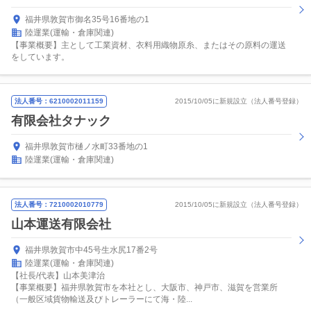
福井県敦賀市御名35号16番地の1
陸運業(運輸・倉庫関連)
【事業概要】主として工業資材、衣料用織物原糸、またはその原料の運送
をしています。
法人番号：6210002011159
2015/10/05に新規設立（法人番号登録）
有限会社タナック
福井県敦賀市樋ノ水町33番地の1
陸運業(運輸・倉庫関連)
法人番号：7210002010779
2015/10/05に新規設立（法人番号登録）
山本運送有限会社
福井県敦賀市中45号生水尻17番2号
陸運業(運輸・倉庫関連)
【社長/代表】山本美津治
【事業概要】福井県敦賀市を本社とし、大阪市、神戸市、滋賀を営業所
（一般区域貨物輸送及びトレーラーにて海・陸...