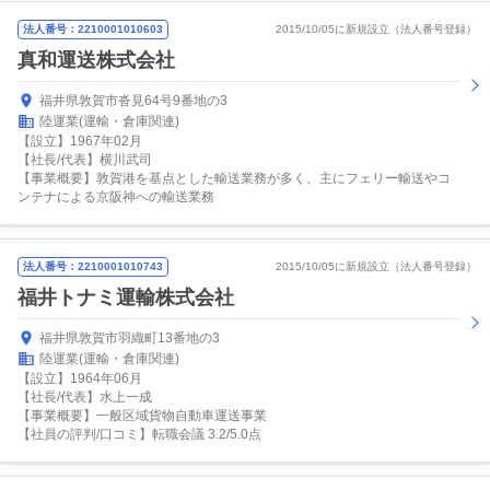
法人番号：2210001010603
2015/10/05に新規設立（法人番号登録）
真和運送株式会社
福井県敦賀市沓見64号9番地の3
陸運業(運輸・倉庫関連)
【設立】1967年02月
【社長/代表】横川武司
【事業概要】敦賀港を基点とした輸送業務が多く、主にフェリー輸送やコ
ンテナによる京阪神への輸送業務
法人番号：2210001010743
2015/10/05に新規設立（法人番号登録）
福井トナミ運輸株式会社
福井県敦賀市羽織町13番地の3
陸運業(運輸・倉庫関連)
【設立】1964年06月
【社長/代表】水上一成
【事業概要】一般区域貨物自動車運送事業
【社員の評判/口コミ】転職会議 3.2/5.0点