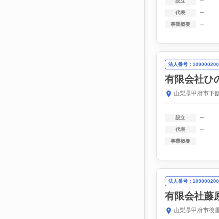
--
設立
--
代表
--
事業概要
法人番号：109000200
有限会社ひ
山梨県甲府市下飯
--
設立
--
代表
--
事業概要
法人番号：109000200
有限会社藤
山梨県甲府市後屋