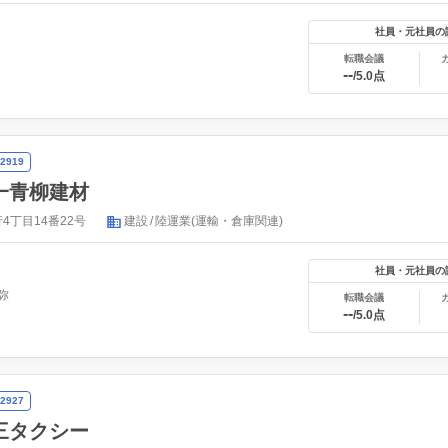
社員・元社員の
転職会議
--
/5.0点
2919
一青柳建材
4丁目14番22号
建設
陸運業(運輸・倉庫関連)
社員・元社員の
弥
転職会議
--
/5.0点
2927
三タクシー