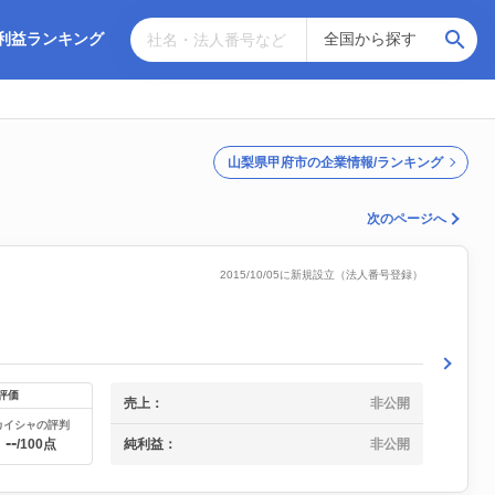
利益ランキング
山梨県甲府市の企業情報/ランキング
次のページへ
2015/10/05に新規設立（法人番号登録）
評価
売上：
非公開
カイシャの評判
--
/100点
純利益：
非公開