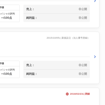
評価
売上：
非公開
カイシャの評判
--
純利益：
非公開
/100点
2015/10/05に新規設立（法人番号登録）
評価
売上：
非公開
カイシャの評判
--
純利益：
非公開
/100点
2018/02/23に閉鎖