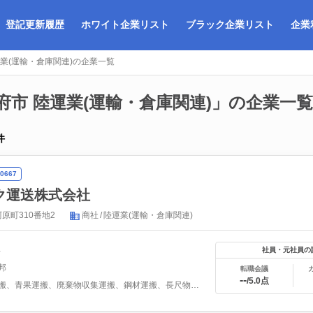
登記更新履歴
ホワイト企業リスト
ブラック企業リスト
企業
業(運輸・倉庫関連)の企業一覧
府市 陸運業(運輸・倉庫関連)」の企業一覧
件
0667
ク運送株式会社
原町310番地2
商社
陸運業(運輸・倉庫関連)
年
社員・元社員の
邦
転職会議
--
/5.0点
製品運搬、青果運搬、廃棄物収集運搬、鋼材運搬、長尺物運搬