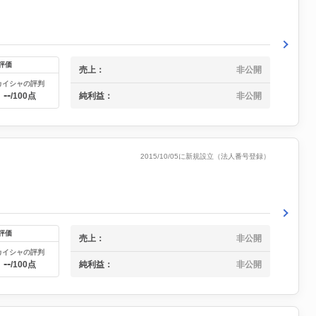
評価
売上：
非公開
カイシャの評判
--
純利益：
非公開
/100点
2015/10/05に新規設立（法人番号登録）
評価
売上：
非公開
カイシャの評判
--
純利益：
非公開
/100点