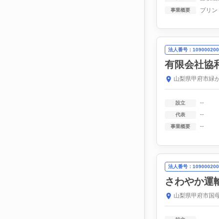
事業概要
法人番号：109000200
有限会社協
山梨県甲府市緑が
--
設立
--
代表
--
事業概要
法人番号：109000200
さわやか運
山梨県甲府市国母