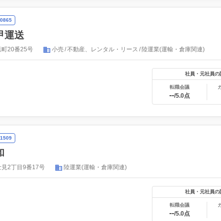
0865
甲運送
町20番25号
小売
不動産、レンタル・リース
陸運業(運輸・倉庫関連)
社員・元社員の
転職会議
--
/5.0点
1509
和
見2丁目9番17号
陸運業(運輸・倉庫関連)
社員・元社員の
転職会議
--
/5.0点