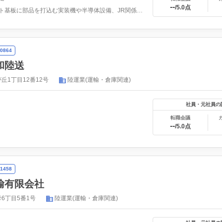
--
/5.0点
プリント基板に部品を打込む実装機や半導体設備、JR関係、道...
0864
和陸送
丘1丁目12番12号
陸運業(運輸・倉庫関連)
社員・元社員の
転職会議
--
/5.0点
1458
輸有限会社
6丁目5番1号
陸運業(運輸・倉庫関連)