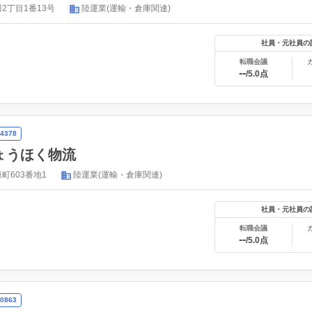
2丁目1番13号
陸運業(運輸・倉庫関連)
社員・元社員の
転職会議
--
/5.0点
4378
ょうほく物流
町603番地1
陸運業(運輸・倉庫関連)
社員・元社員の
転職会議
--
/5.0点
0863