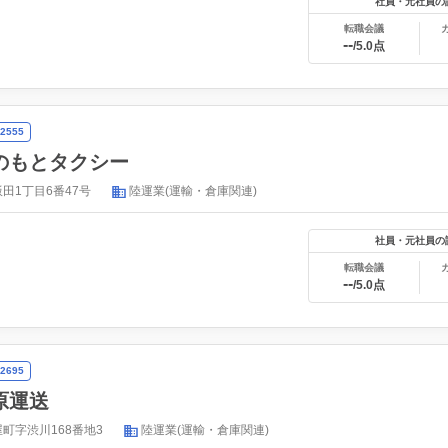
社員・元社員の
転職会議
--
/5.0点
2555
のもとタクシー
田1丁目6番47号
陸運業(運輸・倉庫関連)
社員・元社員の
転職会議
--
/5.0点
2695
原運送
町字渋川168番地3
陸運業(運輸・倉庫関連)