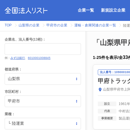
企業一覧
新規設立企業
TOP
山梨県の企業
甲府市の企業
運輸・倉庫関連の企業一覧
陸運
企業名、法人番号(13桁)：
「山梨県甲
33
1
-
25
件を表示
/
全
例：
みずほ銀行
、
6010001008845
都道府県：
法人番号：109000100
甲府トラッ
山梨県甲府市上阿
市区町村：
1961
設立
中村吉
代表
業種：
事業概要