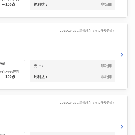
--
/100点
純利益：
非公開
2015/10/05に新規設立（法人番号登録）
評価
売上：
非公開
カイシャの評判
--
純利益：
非公開
/100点
2015/10/05に新規設立（法人番号登録）