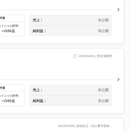
評価
売上：
非公開
カイシャの評判
--
純利益：
非公開
/100点
2016/04/01に所在地変更
評価
売上：
非公開
カイシャの評判
--
純利益：
非公開
/100点
2015/10/05に新規設立（法人番号登録）