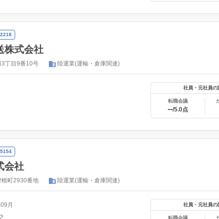
2218
送株式会社
3丁目9番10号
陸運業(運輸・倉庫関連)
社員・元社員の
転職会議
--
/5.0点
5154
式会社
根町2930番地
陸運業(運輸・倉庫関連)
年09月
社員・元社員の
之
転職会議