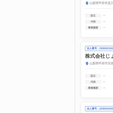
山梨県甲府市貢川
--
設立
--
代表
--
事業概要
法人番号：209000100
株式会社じ
山梨県甲府市宮原
--
設立
--
代表
--
事業概要
法人番号：209000200