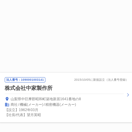
法人番号：1090001003141
2015/10/05に新規設立（法人番号登録）
株式会社中家製作所
山梨県中巨摩郡昭和町築地新居1641番地の8
商社
機械(メーカー)
精密機器(メーカー)
【設立】1962年03月
【社長/代表】望月英昭