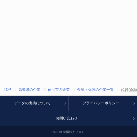
TOP
高知県の企業
宿毛市の企業
金融・保険の企業一覧
銀行(金
データの出典について
プライバシーポリシー
お問い合わせ
©2019 全国法人リスト