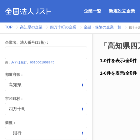
企業一覧
新規設立企業
TOP
高知県の企業
四万十町の企業
金融・保険の企業一覧
銀行(
企業名、法人番号(13桁)：
「高知県四
0
1
-
0
件を表示
/
全
件
例：
みずほ銀行
、
6010001008845
0
1
-
0
件を表示
/
全
件
都道府県：
市区町村：
業種：