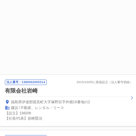
法人番号：1380002005314
2015/10/05に新規設立（法人番号登録）
有限会社岩崎
福島県伊達郡国見町大字塚野目字外畑16番地の2
建設
不動産、レンタル・リース
【設立】1960年
【社長/代表】岩崎賢治