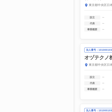
東京都中央区日本
--
設立
--
代表
--
事業概要
法人番号：101000103
オヅテクノ
東京都中央区日本
--
設立
--
代表
--
事業概要
法人番号：101000103