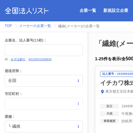
企業一覧
新規設立企業
TOP
メーカーの企業一覧
繊維(メーカー)の企業一覧
企業名、法人番号(13桁)：
「繊維(メ
50
1
-
25
件を表示
/
全
例：
みずほ銀行
、
6010001008845
都道府県：
法人番号：101000100
イチカワ株
東京都文京区本郷
市区町村：
1949
設立
牛尾雅
代表
業種：
事業概要