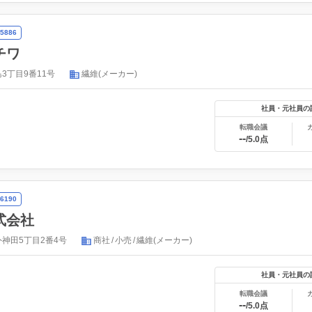
5886
チワ
3丁目9番11号
繊維(メーカー)
社員・元社員の
転職会議
--
/5.0点
6190
式会社
神田5丁目2番4号
商社
小売
繊維(メーカー)
社員・元社員の
転職会議
--
/5.0点