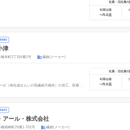
社員・元社員の
転職会議
--
/5.0点
5084
小津
橋本町3丁目6番2号
繊維(メーカー)
社員・元社員の
転職会議
--
/5.0点
ベンリーゼ（旭化成せんいの長繊維不織布）の加工。医療機器と...
5423
・アール・株式会社
箱崎町26番1-702号
繊維(メーカー)