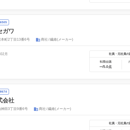
6505
セガワ
本町2丁目13番6号
商社
繊維(メーカー)
年02月
社員・元社員の
転職会議
--
/5.0点
8674
式会社
神田3丁目9番6号
商社
繊維(メーカー)
社員・元社員の