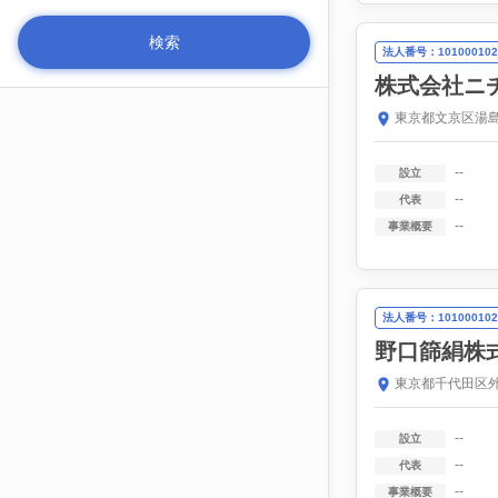
法人番号：101000102
株式会社ニ
東京都文京区湯島
--
設立
--
代表
--
事業概要
法人番号：101000102
野口篩絹株
東京都千代田区外
--
設立
--
代表
--
事業概要