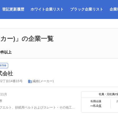
登記更新履歴
ホワイト企業リスト
ブラック企業リスト
企業
ーカー)」の企業一覧
0
件以上
0708
式会社
2丁目14番15号
繊維(メーカー)
年11月
社員・元社員の
孝
転職会議
--
/5.0点
抄紙用フエルト、抄紙用ベルトおよびスレート・その他工業用フ...