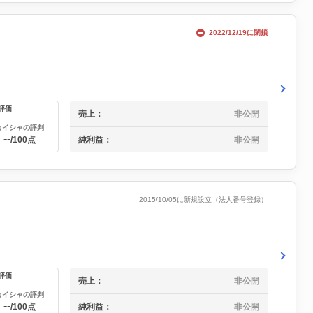
2022/12/19に閉鎖
評価
売上：
非公開
カイシャの評判
--
純利益：
非公開
/100点
2015/10/05に新規設立（法人番号登録）
評価
売上：
非公開
カイシャの評判
--
純利益：
非公開
/100点