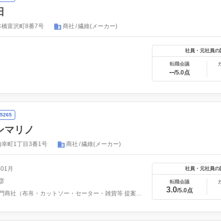
田
橋富沢町8番7号
商社
繊維(メーカー)
社員・元社員の
転職会議
--
/5.0点
5265
ンマリノ
幸町1丁目3番1号
商社
繊維(メーカー)
年01月
社員・元社員の
彦
転職会議
3.0
/5.0点
繊維専門商社（布帛・カットソー・セーター・雑貨等 提案型O...