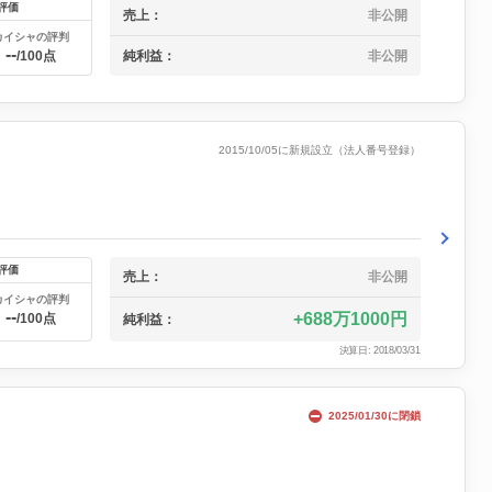
評価
売上：
非公開
カイシャの評判
--
純利益：
非公開
/100点
2015/10/05に新規設立（法人番号登録）
評価
売上：
非公開
カイシャの評判
--
688万1000円
/100点
純利益：
決算日: 2018/03/31
2025/01/30に閉鎖