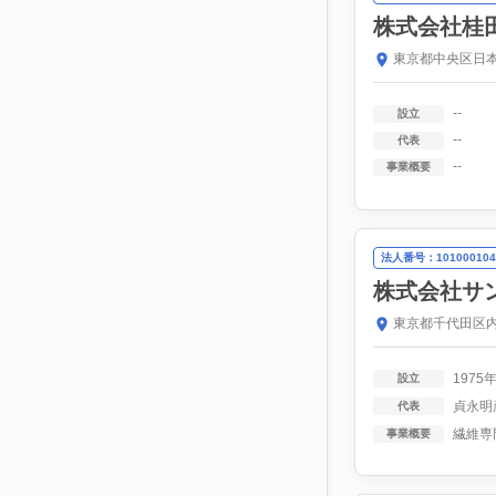
株式会社桂
東京都中央区日本
--
設立
--
代表
--
事業概要
法人番号：101000104
株式会社サ
東京都千代田区内
1975
設立
貞永明
代表
事業概要