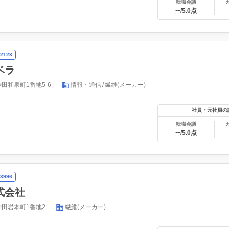
転職会議
--
/5.0点
2123
ベラ
田和泉町1番地5-6
情報・通信
繊維(メーカー)
社員・元社員の
転職会議
--
/5.0点
3996
式会社
田岩本町1番地2
繊維(メーカー)