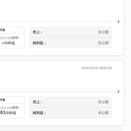
評価
売上：
非公開
カイシャの評判
--
純利益：
非公開
/100点
2026/03/26に吸収合併
評価
売上：
非公開
カイシャの評判
61
/100点
純利益：
非公開