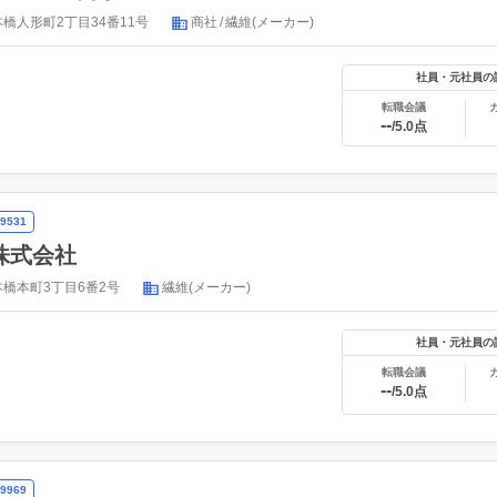
橋人形町2丁目34番11号
商社
繊維(メーカー)
社員・元社員の
転職会議
--
/5.0点
9531
株式会社
橋本町3丁目6番2号
繊維(メーカー)
社員・元社員の
転職会議
--
/5.0点
9969