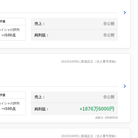
評価
売上：
非公開
カイシャの評判
--
純利益：
非公開
/100点
2015/10/05に新規設立（法人番号登録）
評価
売上：
非公開
カイシャの評判
--
1876万6000円
/100点
純利益：
決算日: 2018/05/31
2015/10/05に新規設立（法人番号登録）