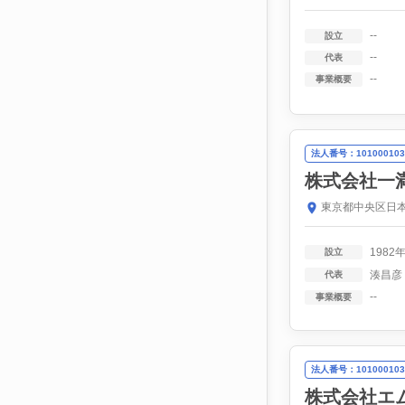
--
設立
--
代表
--
事業概要
法人番号：101000103
株式会社一
東京都中央区日本
1982
設立
湊昌彦
代表
--
事業概要
法人番号：101000103
株式会社エ