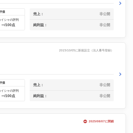
評価
売上：
非公開
カイシャの評判
--
純利益：
非公開
/100点
2015/10/05に新規設立（法人番号登録）
評価
売上：
非公開
カイシャの評判
--
純利益：
非公開
/100点
2025/08/07に閉鎖