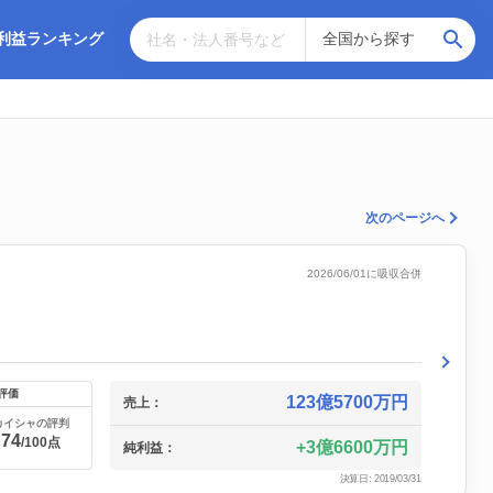
利益ランキング
次のページへ
2026/06/01に吸収合併
評価
123億5700万円
売上：
カイシャの評判
74
/100点
3億6600万円
純利益：
決算日: 2019/03/31