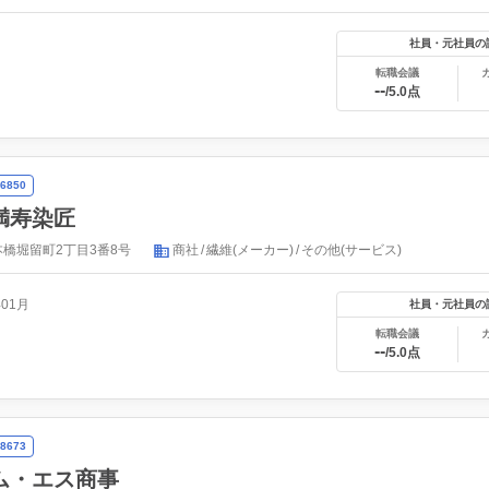
社員・元社員の
転職会議
--
/5.0点
6850
満寿染匠
橋堀留町2丁目3番8号
商社
繊維(メーカー)
その他(サービス)
年01月
社員・元社員の
転職会議
--
/5.0点
8673
ム・エス商事