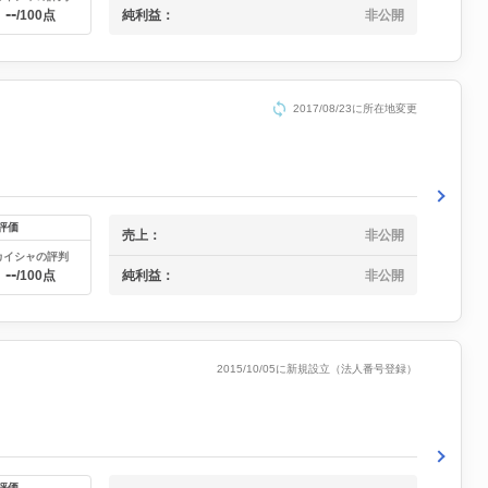
--
純利益：
非公開
/100点
2017/08/23に所在地変更
評価
売上：
非公開
カイシャの評判
--
純利益：
非公開
/100点
2015/10/05に新規設立（法人番号登録）
評価