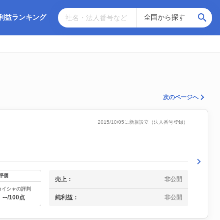
利益ランキング
次のページへ
2015/10/05に新規設立（法人番号登録）
評価
売上：
非公開
カイシャの評判
--
純利益：
非公開
/100点