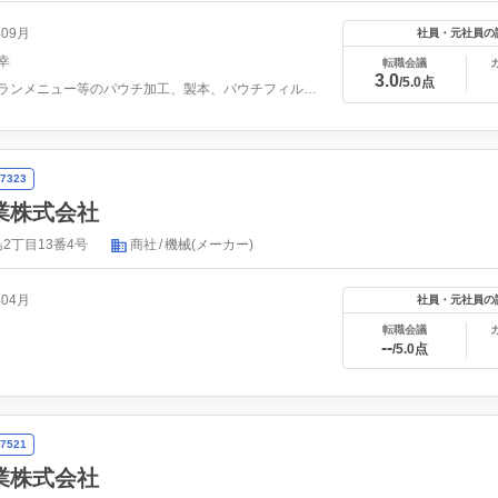
年09月
社員・元社員の
幸
転職会議
3.0
/5.0点
レストランメニュー等のパウチ加工、製本、パウチフィルムの製...
7323
業株式会社
2丁目13番4号
商社
機械(メーカー)
年04月
社員・元社員の
転職会議
--
/5.0点
7521
業株式会社