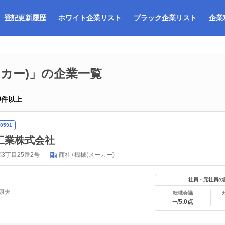
登記更新履歴
ホワイト企業リスト
ブラック企業リスト
企業
ーカー)」の企業一覧
0
件以上
0591
工業株式会社
3丁目25番2号
商社
機械(メーカー)
社員・元社員の
康夫
転職会議
--
/5.0点