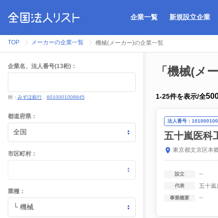
企業一覧
新規設立企業
TOP
メーカーの企業一覧
機械(メーカー)の企業一覧
企業名、法人番号(13桁)：
「機械(メ
50
1
-
25
件を表示
/
全
例：
みずほ銀行
、
6010001008845
都道府県：
法人番号：101000100
五十嵐医科
東京都文京区本郷
市区町村：
--
設立
五十嵐
代表
業種：
--
事業概要