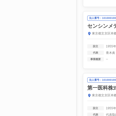
法人番号：101000100
センシンメ
東京都文京区本郷
1955
設立
青木眞
代表
--
事業概要
法人番号：101000100
第一医科株
東京都文京区本郷
1955
設立
代表取
代表