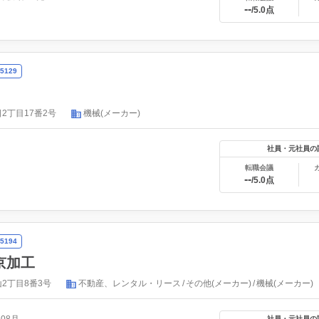
--
/5.0点
5129
2丁目17番2号
機械(メーカー)
社員・元社員の
転職会議
--
/5.0点
5194
京加工
2丁目8番3号
不動産、レンタル・リース
その他(メーカー)
機械(メーカー)
社員・元社員の