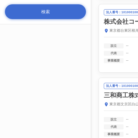
法人番号：101000100
株式会社コ
東京都台東区根岸
--
設立
--
代表
--
事業概要
法人番号：101000100
三和商工株
東京都文京区白山
--
設立
--
代表
--
事業概要