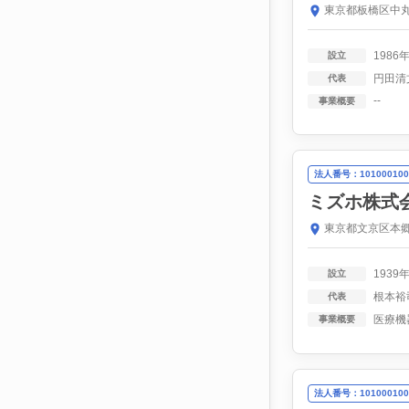
東京都板橋区中丸
1986
設立
円田清
代表
--
事業概要
法人番号：101000100
ミズホ株式
東京都文京区本郷
1939
設立
根本裕
代表
医療機
事業概要
法人番号：101000100