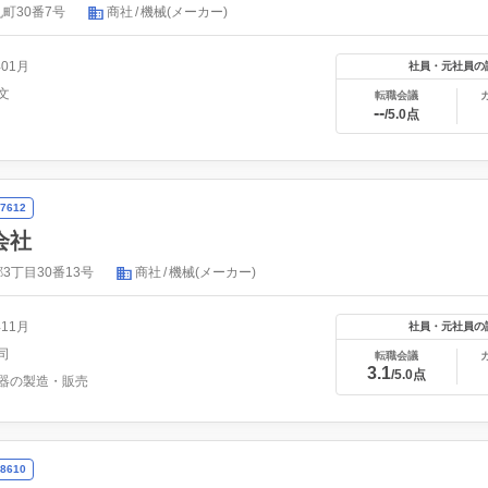
町30番7号
商社
機械(メーカー)
年01月
社員・元社員の
文
転職会議
--
/5.0点
7612
会社
3丁目30番13号
商社
機械(メーカー)
年11月
社員・元社員の
司
転職会議
3.1
/5.0点
器の製造・販売
8610