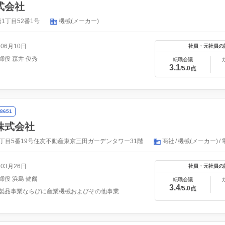
式会社
1丁目52番1号
機械(メーカー)
年06月10日
社員・元社員の
締役 森井 俊秀
転職会議
3.1
/5.0点
8651
株式会社
丁目5番19号住友不動産東京三田ガーデンタワー31階
商社
機械(メーカー)
年03月26日
社員・元社員の
締役 浜島 健爾
転職会議
3.4
/5.0点
製品事業ならびに産業機械およびその他事業