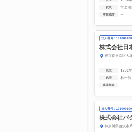
1964
常楽治
代表
--
事業概要
法人番号：101000100
株式会社日
東京都文京区大塚
1961
設立
林一信
代表
--
事業概要
法人番号：101000100
株式会社パ
神奈川県藤沢市片