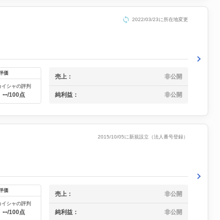
2022/03/23に所在地変更
評価
売上：
非公開
カイシャの評判
--
純利益：
非公開
/100点
2015/10/05に新規設立（法人番号登録）
評価
売上：
非公開
カイシャの評判
--
純利益：
非公開
/100点