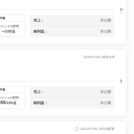
評価
売上：
非公開
カイシャの評判
--
純利益：
非公開
/100点
2026/01/05に吸収合併
評価
売上：
非公開
カイシャの評判
66
/100点
純利益：
非公開
2021/07/28に所在地変更