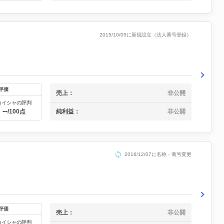
2015/10/05に新規設立（法人番号登録）
評価
売上：
非公開
カイシャの評判
--
純利益：
非公開
/100点
2016/12/07に名称・商号変更
評価
売上：
非公開
カイシャの評判