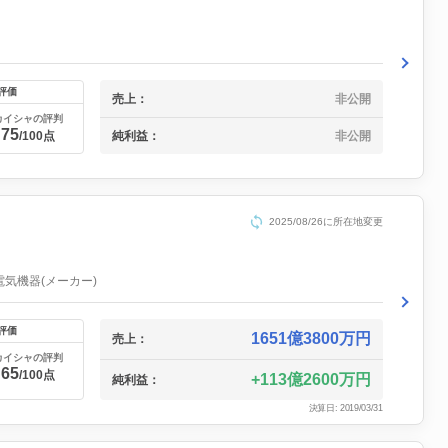
評価
売上：
非公開
カイシャの評判
75
純利益：
非公開
/100点
2025/08/26に所在地変更
電気機器(メーカー)
評価
1651億3800万円
売上：
カイシャの評判
65
/100点
113億2600万円
純利益：
決算日: 2019/03/31