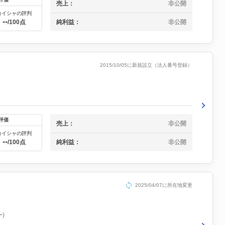
売上：
非公開
カイシャの評判
--
純利益：
非公開
/100点
2015/10/05に新規設立（法人番号登録）
評価
売上：
非公開
カイシャの評判
--
純利益：
非公開
/100点
2025/04/07に所在地変更
)