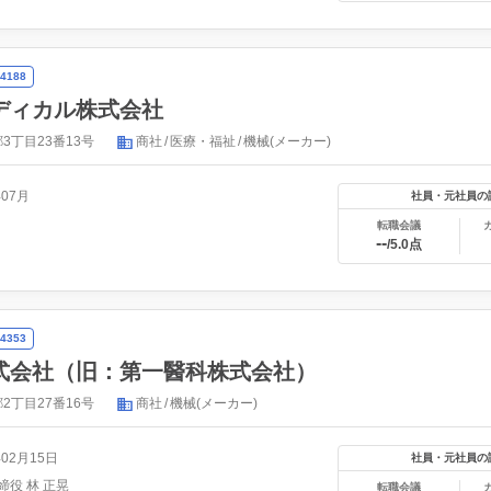
4188
ディカル株式会社
3丁目23番13号
商社
医療・福祉
機械(メーカー)
年07月
社員・元社員の
転職会議
--
/5.0点
4353
式会社（旧：第一醫科株式会社）
2丁目27番16号
商社
機械(メーカー)
年02月15日
社員・元社員の
締役 林 正晃
転職会議