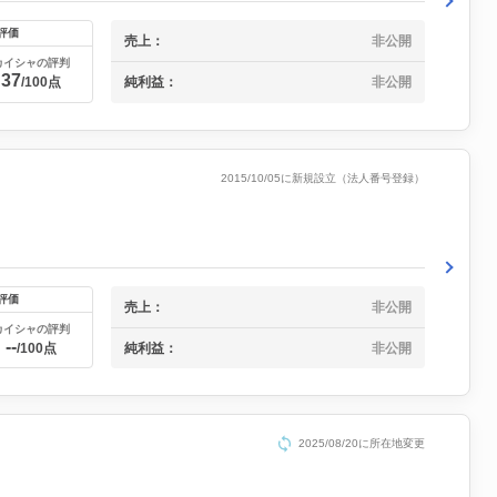
評価
売上：
非公開
カイシャの評判
37
/100点
純利益：
非公開
2015/10/05に新規設立（法人番号登録）
評価
売上：
非公開
カイシャの評判
--
純利益：
非公開
/100点
2025/08/20に所在地変更