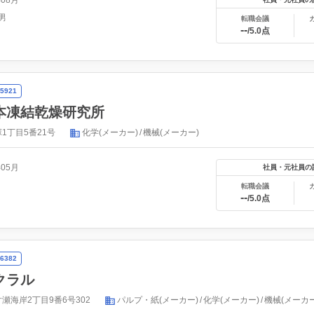
年08月
男
転職会議
--
/5.0点
5921
本凍結乾燥研究所
1丁目5番21号
化学(メーカー)
機械(メーカー)
年05月
社員・元社員の
転職会議
--
/5.0点
6382
クラル
瀬海岸2丁目9番6号302
パルプ・紙(メーカー)
化学(メーカー)
機械(メーカー