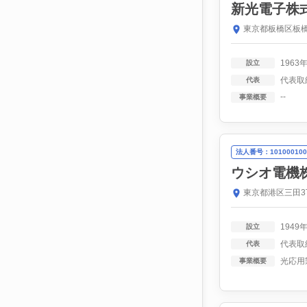
新光電子株
東京都板橋区板橋
1963
設立
代表取
代表
--
事業概要
法人番号：101000100
ウシオ電機
東京都港区三田3
1949
設立
代表取
代表
光応用
事業概要