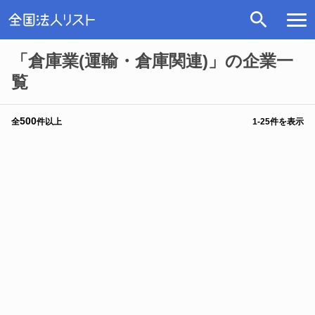
「倉庫業(運輸・倉庫関連)」の企業一
覧
500
全
件以上
1
-
25
件を表示