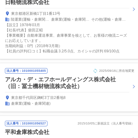
日軽物流株式会社
東京都港区新橋1丁目1番13号
陸運業(運輸・倉庫関連)
倉庫業(運輸・倉庫関連)
その他(運輸・倉庫関連)
【設立】1978年03月
【社長/代表】柴田正昭
【事業概要】自動車運送事業、倉庫事業を核として、お客様の物流ニーズ
にお応えしています 。
当期純利益：0円（2018年3月期）
【社員の評判/口コミ】転職会議 3.2/5.0点、カイシャの評判 69/100点
法人番号：1010001055405
2025/09/16に所在地変更
アルカ・デ・エフホールディングス株式会社
（旧：冨士機材物流株式会社）
東京都千代田区麹町3丁目2番地8
倉庫業(運輸・倉庫関連)
法人番号：1010001056527
2015/10/05に新規設立（法人番号登録）
平和倉庫株式会社