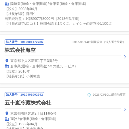
陸運業(運輸・倉庫関連)
倉庫業(運輸・倉庫関連)
【設立】2008年04月
【社長/代表】澤田仁
当期純利益：1億8907万8000円（2018年3月期）
【社員の評判/口コミ】転職会議 3.1/5.0点、カイシャの評判 66/100点
法人番号：1010001172786
2016/01/14に新規設立（法人番号登録）
株式会社海空
東京都中央区新富1丁目3番2号
倉庫業(運輸・倉庫関連)
その他(サービス)
【設立】2016年
【社長/代表】小川敦也
法人番号：1010401002592
2026/03/10に所在地変更
五十嵐冷藏株式会社
東京都港区芝浦2丁目11番5号
商社
倉庫業(運輸・倉庫関連)
【設立】1922年04月