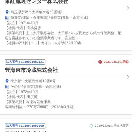
東紅流通センター株式会社
埼玉県所沢市大字亀ケ谷50番地1
陸運業(運輸・倉庫関連)
倉庫業(運輸・倉庫関連)
【設立】1971年10月
【社長/代表】高橋猛彦
【事業概要】主に大手製紙会社、大手紙パルプ商社から紙の保管業務、配
送を委託されている物流専業者です。安全性...
【社員の評判/口コミ】カイシャの評判 62/100点
法人番号：1010001052121
2021/04/19に閉鎖
豊海東市冷蔵株式会社
東京都中央区豊海町12番6号
その他
倉庫業(運輸・倉庫関連)
【設立】1972年10月
【社長/代表】田尻博一
【事業概要】冷凍冷蔵倉庫業
当期純利益：-770万7000円（2018年3月期）
法人番号：1010001053160
2019/12/05に所在地変更