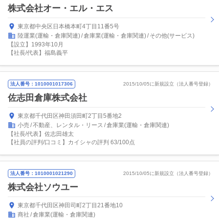
株式会社オー・エル・エス
東京都中央区日本橋本町4丁目11番5号
陸運業(運輸・倉庫関連)
倉庫業(運輸・倉庫関連)
その他(サービス)
【設立】1993年10月
【社長/代表】福島義平
法人番号：1010001017306
2015/10/05に新規設立（法人番号登録）
佐志田倉庫株式会社
東京都千代田区神田須田町2丁目5番地2
小売
不動産、レンタル・リース
倉庫業(運輸・倉庫関連)
【社長/代表】佐志田雄太
【社員の評判/口コミ】カイシャの評判 63/100点
法人番号：1010001021290
2015/10/05に新規設立（法人番号登録）
株式会社ソウユー
東京都千代田区神田司町2丁目21番地10
商社
倉庫業(運輸・倉庫関連)