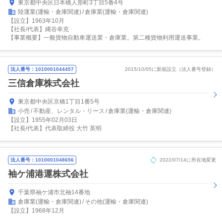
東京都中央区日本橋人形町3丁目5番4号
陸運業(運輸・倉庫関連)
倉庫業(運輸・倉庫関連)
【設立】1963年10月
【社長/代表】縄谷幸克
【事業概要】一般貨物自動車運送業・倉庫業。第二種貨物利用運送事業。
法人番号：1010001044457
2015/10/05に新規設立（法人番号登録）
三信倉庫株式会社
東京都中央区京橋1丁目1番5号
小売
不動産、レンタル・リース
倉庫業(運輸・倉庫関連)
【設立】1955年02月03日
【社長/代表】代表取締役 大竹 英明
法人番号：1010001048656
2022/07/14に所在地変更
袖ケ浦港運株式会社
千葉県袖ケ浦市北袖14番地
倉庫業(運輸・倉庫関連)
その他(運輸・倉庫関連)
【設立】1968年12月