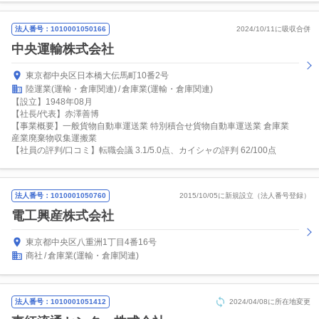
法人番号：1010001050166
2024/10/11に吸収合併
中央運輸株式会社
東京都中央区日本橋大伝馬町10番2号
陸運業(運輸・倉庫関連)
倉庫業(運輸・倉庫関連)
【設立】1948年08月
【社長/代表】赤澤善博
【事業概要】一般貨物自動車運送業 特別積合せ貨物自動車運送業 倉庫業
産業廃棄物収集運搬業
【社員の評判/口コミ】転職会議 3.1/5.0点、カイシャの評判 62/100点
法人番号：1010001050760
2015/10/05に新規設立（法人番号登録）
電工興産株式会社
東京都中央区八重洲1丁目4番16号
商社
倉庫業(運輸・倉庫関連)
法人番号：1010001051412
2024/04/08に所在地変更