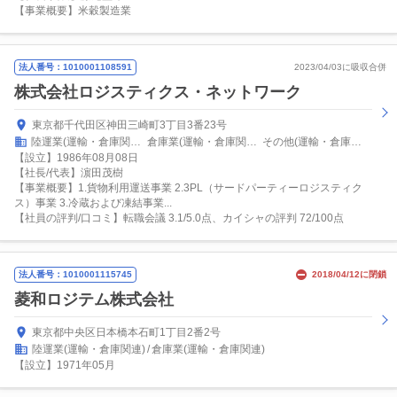
【事業概要】米穀製造業
法人番号：1010001108591
2023/04/03に吸収合併
株式会社ロジスティクス・ネットワーク
東京都千代田区神田三崎町3丁目3番23号
陸運業(運輸・倉庫関連)
倉庫業(運輸・倉庫関連)
その他(運輸・倉庫関連)
【設立】1986年08月08日
【社長/代表】濵田茂樹
【事業概要】1.貨物利用運送事業 2.3PL（サードパーティーロジスティク
ス）事業 3.冷蔵および凍結事業...
【社員の評判/口コミ】転職会議 3.1/5.0点、カイシャの評判 72/100点
法人番号：1010001115745
2018/04/12に閉鎖
菱和ロジテム株式会社
東京都中央区日本橋本石町1丁目2番2号
陸運業(運輸・倉庫関連)
倉庫業(運輸・倉庫関連)
【設立】1971年05月