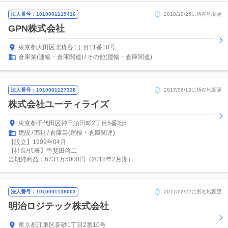
法人番号：1010001119416
2018/10/25に所在地変更
GPN株式会社
東京都大田区北糀谷1丁目11番18号
倉庫業(運輸・倉庫関連)
その他(運輸・倉庫関連)
法人番号：1010001127328
2017/06/13に所在地変更
株式会社ユーティライズ
東京都千代田区神田須田町2丁目6番地5
建設
商社
倉庫業(運輸・倉庫関連)
【設立】1999年04月
【社長/代表】甲斐田啓二
当期純利益：6731万5000円（2018年2月期）
法人番号：1010001138003
2017/02/22に所在地変更
明治ロジテック株式会社
東京都江東区新砂1丁目2番10号