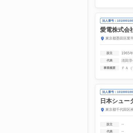
法人番号：101000100
愛電株式会
東京都墨田区業平
1965
設立
清田淳
代表
ＦＡ（
事業概要
法人番号：101000100
日本シュー
東京都千代田区神
--
設立
--
代表