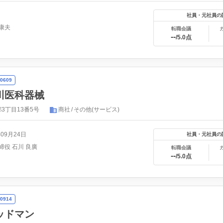
社員・元社員の
康夫
転職会議
--
/5.0点
0609
川医科器械
3丁目13番5号
商社
その他(サービス)
年09月24日
社員・元社員の
締役 石川 良廣
転職会議
--
/5.0点
0914
ッドマン