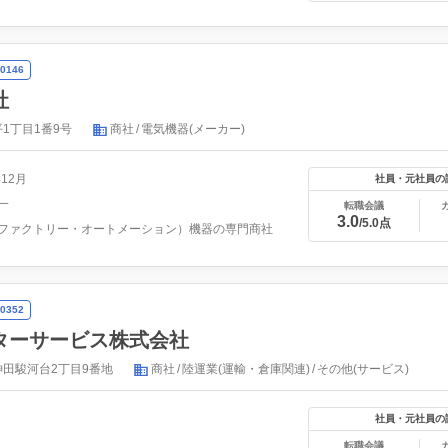
0146
社
1丁目1番9号
商社
電気機器(メーカー)
年12月
社員・元社員の
一
転職会議
3.0
/5.0点
ファクトリー・オートメーション）機器の専門商社
0352
ターサービス株式会社
田駿河台2丁目9番地
商社
陸運業(運輸・倉庫関連)
その他(サービス)
社員・元社員の
転職会議