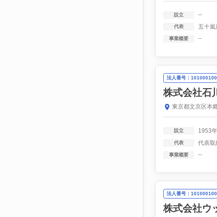
--
設立
五十嵐
代表
--
事業概要
法人番号：101000100
株式会社石
東京都文京区本郷
1953
設立
代表取
代表
--
事業概要
法人番号：101000100
株式会社ウ