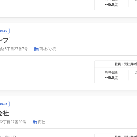
--
/5.0点
0410
ンプ
込5丁目27番7号
商社
小売
社員・元社員の
転職会議
--
/5.0点
0435
会社
2丁目27番20号
商社