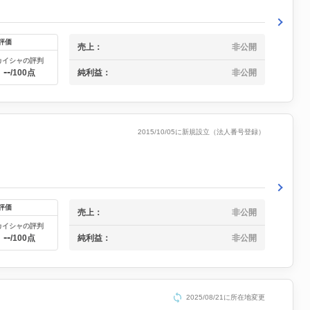
評価
売上：
非公開
カイシャの評判
--
純利益：
非公開
/100点
2015/10/05に新規設立（法人番号登録）
評価
売上：
非公開
カイシャの評判
--
純利益：
非公開
/100点
2025/08/21に所在地変更