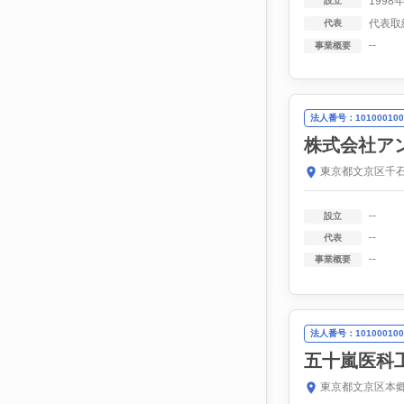
1998
設立
代表取
代表
--
事業概要
法人番号：101000100
株式会社ア
東京都文京区千石
--
設立
--
代表
--
事業概要
法人番号：101000100
五十嵐医科
東京都文京区本郷