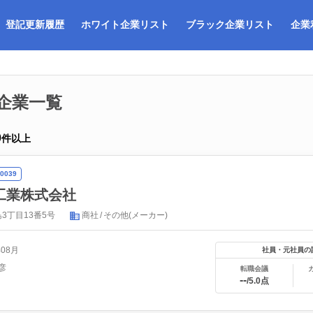
登記更新履歴
ホワイト企業リスト
ブラック企業リスト
企業
企業一覧
0
件以上
0039
工業株式会社
3丁目13番5号
商社
その他(メーカー)
年08月
社員・元社員の
彦
転職会議
--
/5.0点