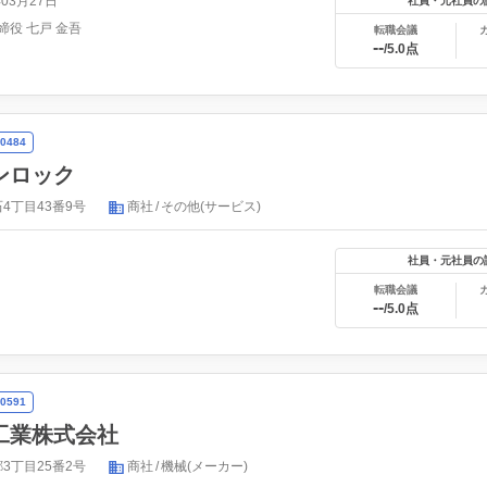
年03月27日
社員・元社員の
締役 七戸 金吾
転職会議
--
/5.0点
0484
ンロック
4丁目43番9号
商社
その他(サービス)
社員・元社員の
転職会議
--
/5.0点
0591
工業株式会社
3丁目25番2号
商社
機械(メーカー)