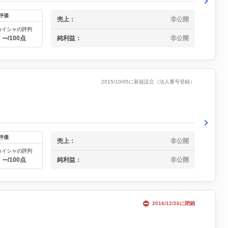
評価
売上：
非公開
カイシャの評判
--
純利益：
非公開
/100点
2015/10/05に新規設立（法人番号登録）
評価
売上：
非公開
カイシャの評判
--
純利益：
非公開
/100点
2016/12/26に閉鎖