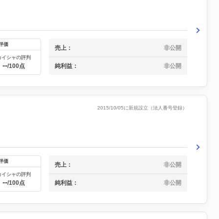
評価
売上：
非公開
カイシャの評判
--
純利益：
非公開
/100点
2015/10/05に新規設立（法人番号登録）
評価
売上：
非公開
カイシャの評判
--
純利益：
非公開
/100点