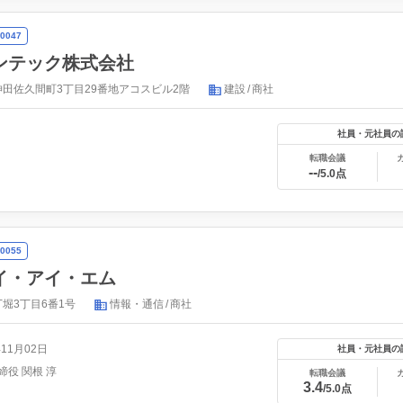
0047
ンテック株式会社
田佐久間町3丁目29番地アコスビル2階
建設
商社
社員・元社員の
転職会議
--
/5.0点
0055
イ・アイ・エム
堀3丁目6番1号
情報・通信
商社
年11月02日
社員・元社員の
締役 関根 淳
転職会議
3.4
/5.0点