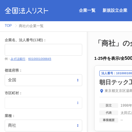
企業一覧
新規設立企業
TOP
商社の企業一覧
企業名、法人番号(13桁)：
「商社」の
50
1
-
25
件を表示
/
全
例：
みずほ銀行
、
6010001008845
都道府県：
法人番号：101000100
朝日テック
東京都文京区湯島
市区町村：
1998
設立
太田広
代表
業種：
--
事業概要