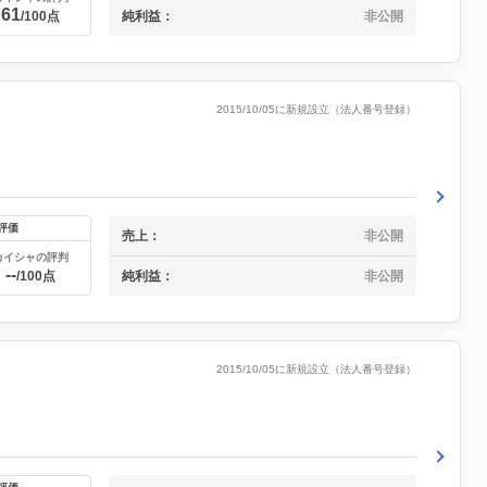
61
純利益：
非公開
/100点
2015/10/05に新規設立（法人番号登録）
評価
売上：
非公開
カイシャの評判
--
純利益：
非公開
/100点
2015/10/05に新規設立（法人番号登録）