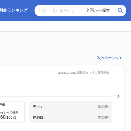
利益ランキング
次のページへ
2015/10/05に新規設立（法人番号登録）
評価
売上：
非公開
カイシャの評判
60
純利益：
非公開
/100点