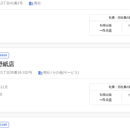
3丁目41番2号
商社
社員・元社員の
転職会議
--
/5.0点
0939
野紙店
丁目30番16-102号
商社
その他(サービス)
年11月
社員・元社員の
次
転職会議
--
/5.0点
1185