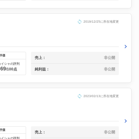
2019/12/25に所在地変更
評価
売上：
非公開
カイシャの評判
69
/100点
純利益：
非公開
2023/02/13に所在地変更
評価
売上：
非公開
カイシャの評判