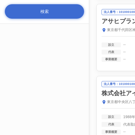
法人番号：101000100
アサヒプラ
東京都千代田区神
--
設立
--
代表
--
事業概要
法人番号：101000100
株式会社ア
東京都中央区八丁
1988
設立
代表取
代表
--
事業概要