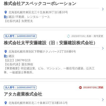
株式会社アスペックコーポレーション
北海道札幌市東区北三十五条東28丁目1番10号
建設
不動産、レンタル・リース
【社長/代表】矢野哲夫
法人番号：1430001000748
2023/07/10に名称・商号変更
株式会社太平安藤建設（旧：安藤建設株式会社）
北海道札幌市厚別区下野幌テクノパーク2丁目6番6号
建設
【設立】1967年02月
【社長/代表】粟生輝雄
【事業概要】特定建設業。ビル、マンション、一般住宅の建築。公共工
事。一級建築士事務所。
法人番号：1430001000772
2018/07/26に閉鎖
アタカ産業株式会社
北海道札幌市東区北二十条東13丁目3番16-1号