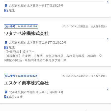
北海道札幌市北区篠路十条3丁目3番27号
建設
法人番号：1430001002216
2015/10/05に新規設立（法人番号登録）
ワタナベ冷機株式会社
北海道札幌市北区新川西二条1丁目1番10号
建設
【社長/代表】渡邉正一
【事業概要】冷凍機・冷却機・大型店舗機器・各種厨房機器・冷蔵庫・空
調機器関連品・店舗関連機器の販売及び施工業。
法人番号：1430001002372
2015/10/05に新規設立（法人番号登録）
エスケイ商事株式会社
北海道札幌市手稲区曙五条5丁目6番14号
建設
商社