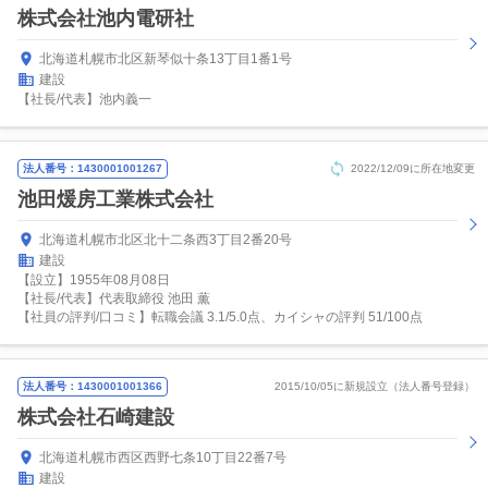
株式会社池内電研社
北海道札幌市北区新琴似十条13丁目1番1号
建設
【社長/代表】池内義一
法人番号：1430001001267
2022/12/09に所在地変更
池田煖房工業株式会社
北海道札幌市北区北十二条西3丁目2番20号
建設
【設立】1955年08月08日
【社長/代表】代表取締役 池田 薫
【社員の評判/口コミ】転職会議 3.1/5.0点、カイシャの評判 51/100点
法人番号：1430001001366
2015/10/05に新規設立（法人番号登録）
株式会社石崎建設
北海道札幌市西区西野七条10丁目22番7号
建設