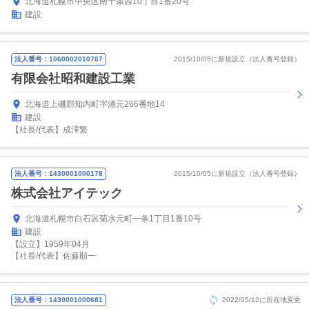
北海道札幌市中央区南十条西10丁目1番20号
建設
法人番号：1060002010767
2015/10/05に新規設立（法人番号登録）
有限会社昭和建設工業
北海道上磯郡知内町字涌元266番地14
建設
【社長/代表】成澤繁
法人番号：1430001000178
2015/10/05に新規設立（法人番号登録）
株式会社アイテック
北海道札幌市白石区菊水元町一条1丁目1番10号
建設
【設立】1959年04月
【社長/代表】佐藤順一
法人番号：1430001000681
2022/05/12に所在地変更