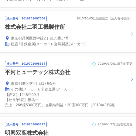
法人番号：1010701007556
2015/10/05に新規設立（法人番号登録）
株式会社二羽工機製作所
東京都品川区西中延2丁目15番17号
建設
非鉄金属(メーカー)
金属製品(メーカー)
法人番号：1010701008364
2019/07/09に所在地変更
平河ヒューテック株式会社
東京都港区芝4丁目17番5号
その他(メーカー)
非鉄金属(メーカー)
【設立】1948年09月
【社長/代表】篠祐一
売上：268億5300万円、当期純利益：20億300万円（2019年3月期）
法人番号：1010701009627
2026/04/27に所在地変更
明興双葉株式会社