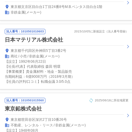
東京都文京区目白台1丁目24番8号M.B.ペンタス目白台1階
非鉄金属(メーカー)
法人番号：1010501010603
2015/10/05に新規設立（法人番号登録）
日本マテリアル株式会社
東京都千代田区外神田5丁目3番2号
商社
小売
非鉄金属(メーカー)
【設立】1992年06月22日
【社長/代表】代表取締役 森田 明環
【事業概要】貴金属材料・地金・製品販売
当期純利益：6億9008万円（2018年3月期）
【社員の評判/口コミ】転職会議 3.0/5.0点
法人番号：1010501015560
2025/06/18に所在地変更
東京鉛株式会社
東京都世田谷区深沢2丁目10番26号
不動産、レンタル・リース
非鉄金属(メーカー)
【設立】1948年08月