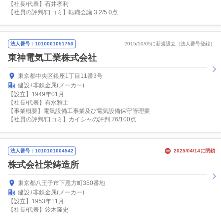
【社長/代表】石井孝利
【社員の評判/口コミ】転職会議 3.2/5.0点
法人番号：1010001051750
2015/10/05に新規設立（法人番号登録）
東神電気工業株式会社
東京都中央区銀座1丁目11番3号
建設
非鉄金属(メーカー)
【設立】1949年01月
【社長/代表】有水雅士
【事業概要】電気設備工事業及び電気設備保守管理業
【社員の評判/口コミ】カイシャの評判 76/100点
法人番号：1010101004542
2025/04/14に閉鎖
株式会社栄鋳造所
東京都八王子市下恩方町350番地
建設
非鉄金属(メーカー)
【設立】1953年11月
【社長/代表】鈴木隆史