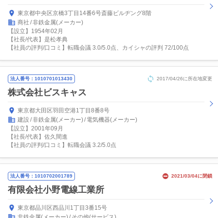
東京都中央区京橋3丁目14番6号斎藤ビルヂング8階
商社
非鉄金属(メーカー)
【設立】1954年02月
【社長/代表】是松孝典
【社員の評判/口コミ】転職会議 3.0/5.0点、カイシャの評判 72/100点
法人番号：1010701013430
2017/04/26に所在地変更
株式会社ビスキャス
東京都大田区羽田空港1丁目8番8号
建設
非鉄金属(メーカー)
電気機器(メーカー)
【設立】2001年09月
【社長/代表】佐久間進
【社員の評判/口コミ】転職会議 3.2/5.0点
法人番号：1010702001789
2021/03/04に閉鎖
有限会社小野電線工業所
東京都品川区西品川1丁目3番15号
非鉄金属(メーカー)
その他(サービス)