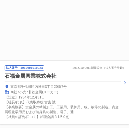
法人番号：1010001010624
2015/10/05に新規設立（法人番号登録）
石福金属興業株式会社
東京都千代田区内神田3丁目20番7号
商社
小売
非鉄金属(メーカー)
【設立】1934年12月31日
【社長/代表】代表取締役 古宮 誠一
【事業概要】貴金属の精製加工。工業用、装飾用、線、板等の製造。貴金
属理化学用品および装身具の製造。電子、通...
【社員の評判/口コミ】転職会議 3.1/5.0点