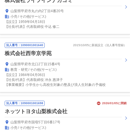
株式会社ライフインナカゴミ
山梨県甲府市丸の内2丁目4番20号
小売
その他(サービス)
【設立】1959年04月18日
【社長/代表】代表取締役 中込 修二
法人番号：1090001001640
2015/10/05に新規設立（法人番号登録）
株式会社西帝京学苑
山梨県甲府市北口2丁目15番4号
教育・研究
その他(サービス)
【設立】1984年04月06日
【社長/代表】代表取締役 冲永 惠津子
【事業概要】小学生から高校生対象の塾及び浪人生対象の予備校
法人番号：1090001001698
2026/01/05に閉鎖
ネッツトヨタ山梨株式会社
山梨県甲府市国母5丁目6番17号
小売
その他(サービス)