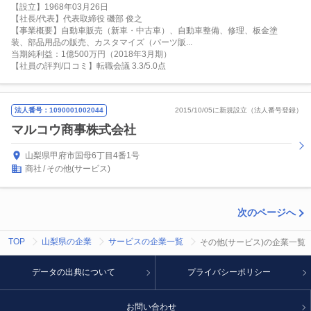
【設立】1968年03月26日
【社長/代表】代表取締役 磯部 俊之
【事業概要】自動車販売（新車・中古車）、自動車整備、修理、板金塗
装、部品用品の販売、カスタマイズ（パーツ販...
当期純利益：1億500万円（2018年3月期）
【社員の評判/口コミ】転職会議 3.3/5.0点
法人番号：1090001002044
2015/10/05に新規設立（法人番号登録）
マルコウ商事株式会社
山梨県甲府市国母6丁目4番1号
商社
その他(サービス)
次のページへ
TOP
山梨県の企業
サービスの企業一覧
その他(サービス)の企業一覧
データの出典について
プライバシーポリシー
お問い合わせ