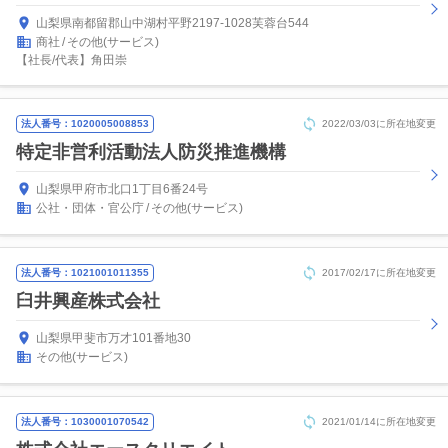
山梨県南都留郡山中湖村平野2197-1028芙蓉台544
商社
その他(サービス)
【社長/代表】角田崇
法人番号：1020005008853
2022/03/03に所在地変更
特定非営利活動法人防災推進機構
山梨県甲府市北口1丁目6番24号
公社・団体・官公庁
その他(サービス)
法人番号：1021001011355
2017/02/17に所在地変更
臼井興産株式会社
山梨県甲斐市万才101番地30
その他(サービス)
法人番号：1030001070542
2021/01/14に所在地変更