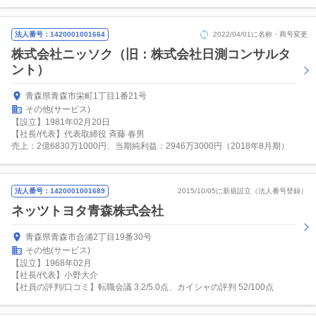
法人番号：1420001001664
2022/04/01に名称・商号変更
株式会社ニッソク（旧：株式会社日測コンサルタ
ント）
青森県青森市栄町1丁目1番21号
その他(サービス)
【設立】1981年02月20日
【社長/代表】代表取締役 斉藤 春男
売上：2億6830万1000円、当期純利益：2946万3000円（2018年8月期）
法人番号：1420001001689
2015/10/05に新規設立（法人番号登録）
ネッツトヨタ青森株式会社
青森県青森市合浦2丁目19番30号
その他(サービス)
【設立】1968年02月
【社長/代表】小野大介
【社員の評判/口コミ】転職会議 3.2/5.0点、カイシャの評判 52/100点