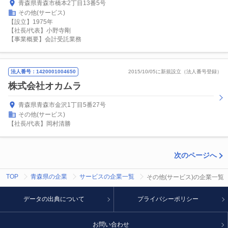
青森県青森市橋本2丁目13番5号
その他(サービス)
【設立】1975年
【社長/代表】小野寺剛
【事業概要】会計受託業務
法人番号：1420001004650
2015/10/05に新規設立（法人番号登録）
株式会社オカムラ
青森県青森市金沢1丁目5番27号
その他(サービス)
【社長/代表】岡村清勝
次のページへ
TOP
青森県の企業
サービスの企業一覧
その他(サービス)の企業一覧
データの出典について
プライバシーポリシー
お問い合わせ