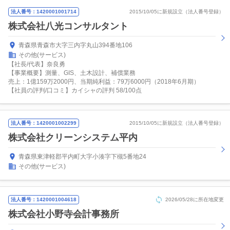
法人番号：1420001001714
2015/10/05に新規設立（法人番号登録）
株式会社八光コンサルタント
青森県青森市大字三内字丸山394番地106
その他(サービス)
【社長/代表】奈良勇
【事業概要】測量、GIS、土木設計、補償業務
売上：1億159万2000円、当期純利益：79万6000円（2018年6月期）
【社員の評判/口コミ】カイシャの評判 58/100点
法人番号：1420001002299
2015/10/05に新規設立（法人番号登録）
株式会社クリーンシステム平内
青森県東津軽郡平内町大字小湊字下槻5番地24
その他(サービス)
法人番号：1420001004618
2026/05/28に所在地変更
株式会社小野寺会計事務所