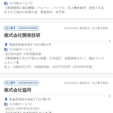
その他(サービス)
【事業概要】建設機械（クレーン、バイブロ、圧入機他修理、塗装する会
社です工場内の作業の他、青森県内、岩手県...
法人番号：1420001000682
2015/10/05に新規設立（法人番号登録）
株式会社開発技研
青森県青森市佃2丁目22番21号
その他(サービス)
【社長/代表】小笠原義見都
【事業概要】官公庁発注の測量・土木設計・地質調査を行う。建設コンサ
ルタント業。
売上：1億8555万円、当期純利益：191万7000円（2018年5月期）
法人番号：1420001000740
2015/10/05に新規設立（法人番号登録）
株式会社協同
青森県青森市堤町2丁目1番1号
その他(サービス)
【設立】1997年02月18日