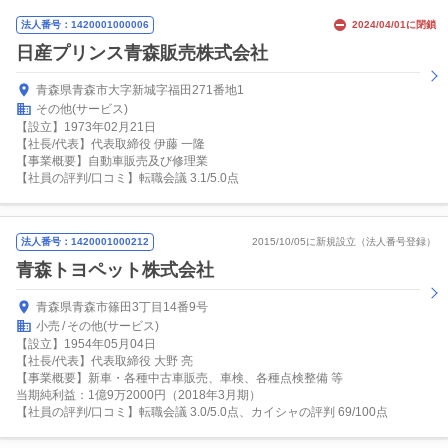
法人番号：1420001000006
2024/04/01に閉鎖
日産プリンス青森販売株式会社
青森県青森市大字新城字福田271番地1
その他(サービス)
【設立】1973年02月21日
【社長/代表】代表取締役 伊藤 一隆
【事業概要】自動車販売及び修理業
【社員の評判/口コミ】転職会議 3.1/5.0点
法人番号：1420001000212
2015/10/05に新規設立（法人番号登録）
青森トヨペット株式会社
青森県青森市篠田3丁目14番9号
小売
その他(サービス)
【設立】1954年05月04日
【社長/代表】代表取締役 大野 亮
【事業概要】新車・各種中古車販売、車検、各種点検整備 等
当期純利益：1億9万2000円（2018年3月期）
【社員の評判/口コミ】転職会議 3.0/5.0点、カイシャの評判 69/100点