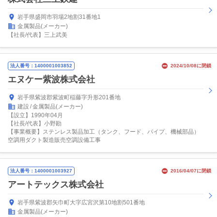
岩手県盛岡市羽場2地割31番地1
金属製品(メーカー)
【社長/代表】三上武美
法人番号：1400001003852
2024/10/08に閉鎖
エヌケー紫波株式会社
岩手県紫波郡紫波町稲藤字升形201番地
建設
金属製品(メーカー)
【設立】1990年04月
【社長/代表】小野勘
【事業概要】ステンレス製品加工（タンク、フード、パイプ、機械部品）
空調用ダクト製造販売空調設備工事
法人番号：1400001003927
2016/04/07に閉鎖
アートテックス株式会社
岩手県紫波郡矢巾町大字広宮沢第10地割501番地
金属製品(メーカー)