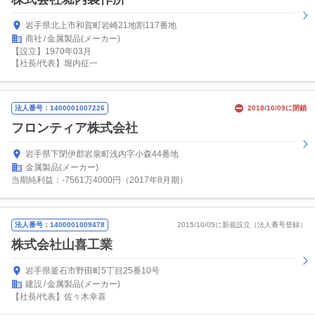
岩手県北上市和賀町岩崎21地割117番地
商社
金属製品(メーカー)
【設立】1970年03月
【社長/代表】堀内征一
法人番号：1400001007226
2018/10/09に閉鎖
フロンティア株式会社
岩手県下閉伊郡岩泉町浅内字小森44番地
金属製品(メーカー)
当期純利益：-7561万4000円（2017年8月期）
法人番号：1400001009478
2015/10/05に新規設立（法人番号登録）
株式会社山喜工業
岩手県釜石市野田町5丁目25番10号
建設
金属製品(メーカー)
【社長/代表】佐々木幸喜