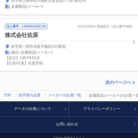
岩手県上閉伊郡大槌町吉里吉里2丁目2番32号
金属製品(メーカー)
法人番号：1400501000135
2015/10/05に新規設立（法人番号登録）
株式会社佐原
岩手県一関市赤荻字亀田143番地
建設
金属製品(メーカー)
【設立】1967年05月
【社長/代表】佐原芳樹
次のページへ
TOP
岩手県の企業
メーカーの企業一覧
金属製品(メーカー)の企業一
データの出典について
プライバシーポリシー
お問い合わせ
©2019 全国法人リスト