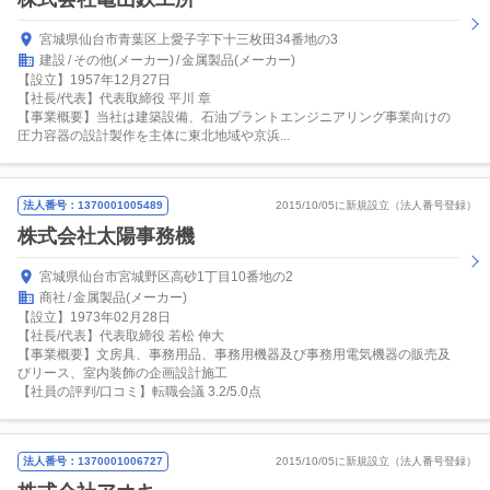
宮城県仙台市青葉区上愛子字下十三枚田34番地の3
建設
その他(メーカー)
金属製品(メーカー)
【設立】1957年12月27日
【社長/代表】代表取締役 平川 章
【事業概要】当社は建築設備、石油プラントエンジニアリング事業向けの
圧力容器の設計製作を主体に東北地域や京浜...
法人番号：1370001005489
2015/10/05に新規設立（法人番号登録）
株式会社太陽事務機
宮城県仙台市宮城野区高砂1丁目10番地の2
商社
金属製品(メーカー)
【設立】1973年02月28日
【社長/代表】代表取締役 若松 伸大
【事業概要】文房具、事務用品、事務用機器及び事務用電気機器の販売及
びリース、室内装飾の企画設計施工
【社員の評判/口コミ】転職会議 3.2/5.0点
法人番号：1370001006727
2015/10/05に新規設立（法人番号登録）