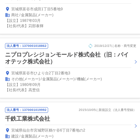
宮城県富谷市成田1丁目5番地9
商社
金属製品(メーカー)
【設立】1987年03月
【社長/代表】苅部泰輝
法人番号：1370001018862
2019/12/27に名称・商号変更
ニプロプレシジョンモールド株式会社（旧：パイ
オテック株式会社）
宮城県富谷市ひより台2丁目2番地3
その他(メーカー)
金属製品(メーカー)
機械(メーカー)
【設立】1980年09月
【社長/代表】高埜信
法人番号：1370001019992
2015/10/05に新規設立（法人番号登録）
千鉄工業株式会社
宮城県仙台市宮城野区鶴ケ谷6丁目7番地の2
建設
金属製品(メーカー)