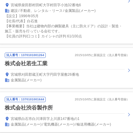
宮城県柴田郡村田町大字村田字小池32番地6
建設
不動産、レンタル・リース
金属製品(メーカー)
【設立】1996年05月
【社長/代表】白石進
【事業概要】当社は建物内部の鋼製建具（主に防火ドア）の設計・製造・
施工・販売を行っている会社です。
【社員の評判/口コミ】カイシャの評判 61/100点
法人番号：1370101001264
2015/10/05に新規設立（法人番号登録）
株式会社若生工業
宮城県刈田郡蔵王町大字円田字屋敷26番地
金属製品(メーカー)
法人番号：1370101001644
2015/10/05に新規設立（法人番号登録）
株式会社渋谷製作所
宮城県白石市白川津田字上川原147番地の1
金属製品(メーカー)
電気機器(メーカー)
輸送用機器(メーカー)