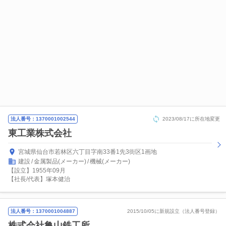
法人番号：1370001002544
2023/08/17に所在地変更
東工業株式会社
宮城県仙台市若林区六丁目字南33番1先3街区1画地
建設
金属製品(メーカー)
機械(メーカー)
【設立】1955年09月
【社長/代表】塚本健治
法人番号：1370001004887
2015/10/05に新規設立（法人番号登録）
株式会社亀山鉄工所