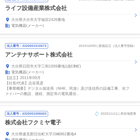
ライフ設備産業株式会社
大分県大分市大字福宗2426番地
電気機器(メーカー)
法人番号：3320001010673
2015/10/05に新規設立（法人番号登録）
アンテナサポート株式会社
大分県日田市大字三和1009番地1(財津町)
電気機器(メーカー)
【設立】2011年09月
【社長/代表】志谷英彦
【事業概要】デジタル放送局（NHK、民放）及び送信所の設備工事、光フ
ァイバーの敷設、接続、測定等の電気通信...
法人番号：4320001008403
2025/11/11に所在地変更
株式会社フクミヤ電子
大分県速見郡日出町大字川崎862番地4