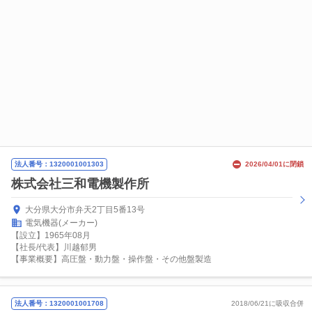
法人番号：1320001001303
2026/04/01に閉鎖
株式会社三和電機製作所
大分県大分市弁天2丁目5番13号
電気機器(メーカー)
【設立】1965年08月
【社長/代表】川越郁男
【事業概要】高圧盤・動力盤・操作盤・その他盤製造
法人番号：1320001001708
2018/06/21に吸収合併