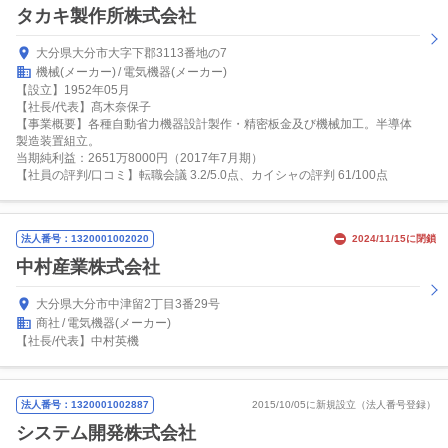
タカキ製作所株式会社
大分県大分市大字下郡3113番地の7
機械(メーカー)
電気機器(メーカー)
【設立】1952年05月
【社長/代表】髙木奈保子
【事業概要】各種自動省力機器設計製作・精密板金及び機械加工。半導体
製造装置組立。
当期純利益：2651万8000円（2017年7月期）
【社員の評判/口コミ】転職会議 3.2/5.0点、カイシャの評判 61/100点
法人番号：1320001002020
2024/11/15に閉鎖
中村産業株式会社
大分県大分市中津留2丁目3番29号
商社
電気機器(メーカー)
【社長/代表】中村英機
法人番号：1320001002887
2015/10/05に新規設立（法人番号登録）
システム開発株式会社