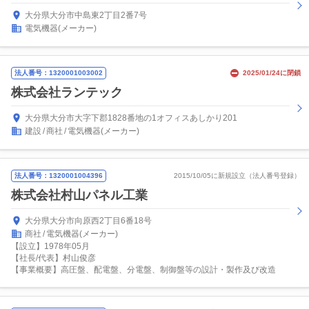
大分県大分市中島東2丁目2番7号
電気機器(メーカー)
法人番号：1320001003002
2025/01/24に閉鎖
株式会社ランテック
大分県大分市大字下郡1828番地の1オフィスあしかり201
建設
商社
電気機器(メーカー)
法人番号：1320001004396
2015/10/05に新規設立（法人番号登録）
株式会社村山パネル工業
大分県大分市向原西2丁目6番18号
商社
電気機器(メーカー)
【設立】1978年05月
【社長/代表】村山俊彦
【事業概要】高圧盤、配電盤、分電盤、制御盤等の設計・製作及び改造