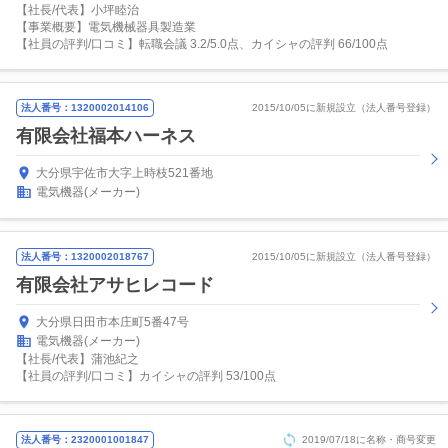
【社長/代表】小坪睦治
【事業概要】電気機械器具製造業
【社員の評判/口コミ】転職会議 3.2/5.0点、カイシャの評判 66/100点
法人番号：1320002014106
2015/10/05に新規設立（法人番号登録）
有限会社福本ハーネス
大分県宇佐市大字上時枝521番地
電気機器(メーカー)
法人番号：1320002018767
2015/10/05に新規設立（法人番号登録）
有限会社アサヒレコード
大分県日田市本庄町5番47号
電気機器(メーカー)
【社長/代表】蒲池紀之
【社員の評判/口コミ】カイシャの評判 53/100点
法人番号：2320001001847
2019/07/18に名称・商号変更