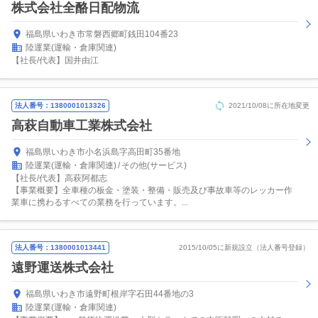
株式会社全酪日配物流
福島県いわき市常磐西郷町銭田104番23
陸運業(運輸・倉庫関連)
【社長/代表】国井由江
法人番号：1380001013326
2021/10/08に所在地変更
高萩自動車工業株式会社
福島県いわき市小名浜島字高田町35番地
陸運業(運輸・倉庫関連)
その他(サービス)
【社長/代表】高萩阿都志
【事業概要】全車種の板金・塗装・整備・販売及び事故車等のレッカー作
業車に携わるすべての業務を行っています。...
法人番号：1380001013441
2015/10/05に新規設立（法人番号登録）
遠野運送株式会社
福島県いわき市遠野町根岸字石田44番地の3
陸運業(運輸・倉庫関連)