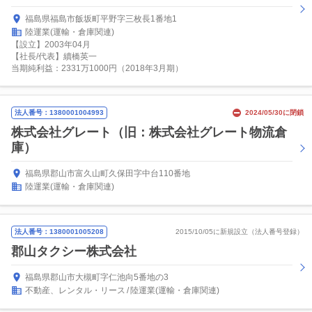
福島県福島市飯坂町平野字三枚長1番地1
陸運業(運輸・倉庫関連)
【設立】2003年04月
【社長/代表】續橋英一
当期純利益：2331万1000円（2018年3月期）
法人番号：1380001004993
2024/05/30に閉鎖
株式会社グレート（旧：株式会社グレート物流倉
庫）
福島県郡山市富久山町久保田字中台110番地
陸運業(運輸・倉庫関連)
法人番号：1380001005208
2015/10/05に新規設立（法人番号登録）
郡山タクシー株式会社
福島県郡山市大槻町字仁池向5番地の3
不動産、レンタル・リース
陸運業(運輸・倉庫関連)