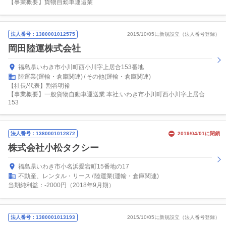
【事業概要】貨物自勤車運這業
法人番号：1380001012575
2015/10/05に新規設立（法人番号登録）
岡田陸運株式会社
福島県いわき市小川町西小川字上居合153番地
陸運業(運輸・倉庫関連)
その他(運輸・倉庫関連)
【社長/代表】割谷明裕
【事業概要】一般貨物自動車運送業 本社:いわき市小川町西小川字上居合
153
法人番号：1380001012872
2019/04/01に閉鎖
株式会社小松タクシー
福島県いわき市小名浜愛宕町15番地の17
不動産、レンタル・リース
陸運業(運輸・倉庫関連)
当期純利益：-2000円（2018年9月期）
法人番号：1380001013193
2015/10/05に新規設立（法人番号登録）