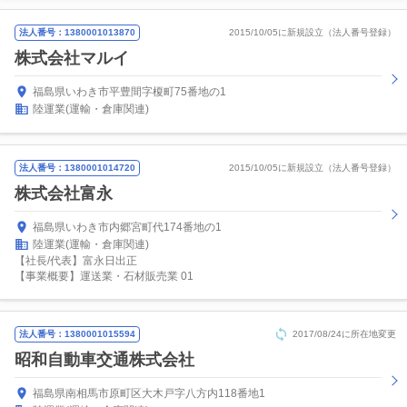
法人番号：1380001013870
2015/10/05に新規設立（法人番号登録）
株式会社マルイ
福島県いわき市平豊間字榎町75番地の1
陸運業(運輸・倉庫関連)
法人番号：1380001014720
2015/10/05に新規設立（法人番号登録）
株式会社富永
福島県いわき市内郷宮町代174番地の1
陸運業(運輸・倉庫関連)
【社長/代表】富永日出正
【事業概要】運送業・石材販売業 01
法人番号：1380001015594
2017/08/24に所在地変更
昭和自動車交通株式会社
福島県南相馬市原町区大木戸字八方内118番地1