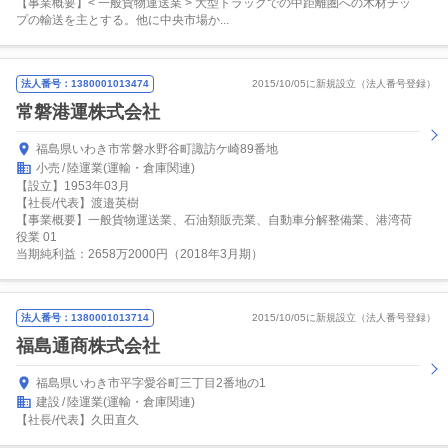
【事業概要】< 一般貨物運送業 > 大型トラックでの中距離圏への木材チッ
プの輸送を主とする。他に中央市場か...
法人番号：1380001013474
2015/10/05に新規設立（法人番号登録）
常磐港運株式会社
福島県いわき市常磐水野谷町諏訪ケ崎89番地
小売
陸運業(運輸・倉庫関連)
【設立】1953年03月
【社長/代表】渡邉英樹
【事業概要】一般貨物運送業、石油類販売業、自動車分解整備業、港湾荷
役業 01
当期純利益：2658万2000円（2018年3月期）
法人番号：1380001013714
2015/10/05に新規設立（法人番号登録）
福島通商株式会社
福島県いわき市平字愛谷町三丁目2番地の1
建設
陸運業(運輸・倉庫関連)
【社長/代表】久田直久