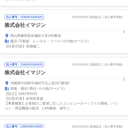
法人番号：1260001020425
2015/10/05に新規設立（法人番号登録）
株式会社イマジン
岡山県勝田郡奈義町久常294番地
建設
不動産、レンタル・リース
その他(サービス)
【社長/代表】長畑健二
法人番号：1360001008435
2015/10/05に新規設立（法人番号登録）
株式会社イマジン
沖縄県中頭郡中城村字北上原287番地5
情報・通信
商社
その他(サービス)
【設立】1991年03月
【社長/代表】多和田真盛
【事業概要】お客様のご要望に応じたコンピューターソフトの開発。パソ
コン・周辺機器の販売、LAN構築、保守メ...
法人番号：1380002018695
2015/10/05に新規設立（法人番号登録）