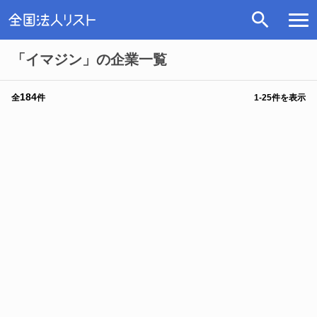
「イマジン」の企業一覧
184
全
件
1
-
25
件を表示