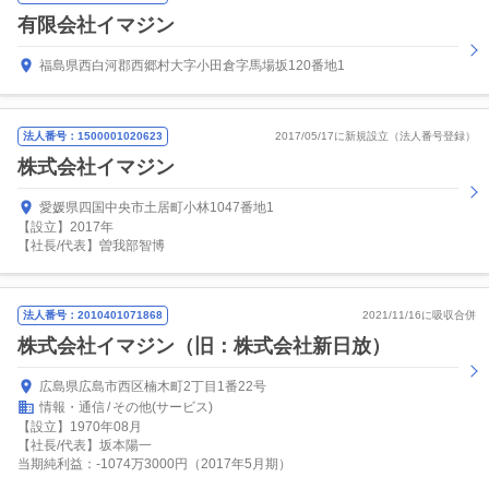
有限会社イマジン
福島県西白河郡西郷村大字小田倉字馬場坂120番地1
法人番号：1500001020623
2017/05/17に新規設立（法人番号登録）
株式会社イマジン
愛媛県四国中央市土居町小林1047番地1
【設立】2017年
【社長/代表】曽我部智博
法人番号：2010401071868
2021/11/16に吸収合併
株式会社イマジン（旧：株式会社新日放）
広島県広島市西区楠木町2丁目1番22号
情報・通信
その他(サービス)
【設立】1970年08月
【社長/代表】坂本陽一
当期純利益：-1074万3000円（2017年5月期）