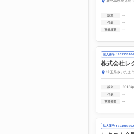
鹿児島県鹿児島市南
--
設立
--
代表
--
事業概要
法人番号：601330104
株式会社レ
埼玉県さいたま市
2018
設立
--
代表
--
事業概要
法人番号：604000302