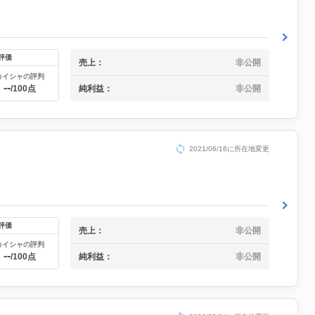
評価
売上：
非公開
カイシャの評判
--
純利益：
非公開
/100点
2021/06/16に所在地変更
評価
売上：
非公開
カイシャの評判
--
純利益：
非公開
/100点