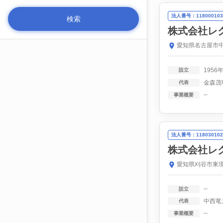
法人番号：118000103
株式会社レ
愛知県名古屋市中
1956
設立
金森茂
代表
--
事業概要
法人番号：118030102
株式会社レ
愛知県刈谷市東境
--
設立
中西竜
代表
--
事業概要