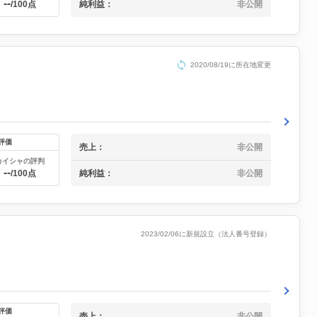
--
純利益：
非公開
/100点
2020/08/19に所在地変更
評価
売上：
非公開
カイシャの評判
--
純利益：
非公開
/100点
2023/02/06に新規設立（法人番号登録）
評価
売上：
非公開