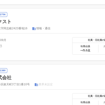
2756
クスト
字阿志岐2423番地16
情報・通信
年09月
社員・元社員の
巳
転職会議
--
/5.0点
1380
式会社
区銀天町3丁目1番10号
業界未設定
社員・元社員の
転職会議