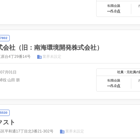
転職会議
--
/5.0点
7802
式会社（旧：南海環境開発株式会社）
原台4丁29番14号
業界未設定
年07月01日
社員・元社員の
締役 山田 朋
転職会議
--
/5.0点
5530
クスト
平和通17丁目北3番21-302号
業界未設定