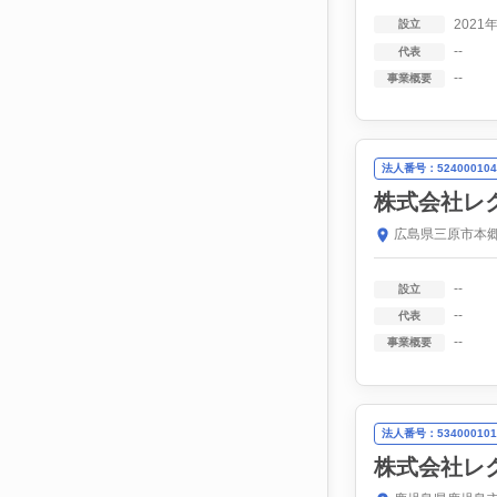
2021
設立
--
代表
--
事業概要
法人番号：524000104
株式会社レ
広島県三原市本郷
--
設立
--
代表
--
事業概要
法人番号：534000101
株式会社レ