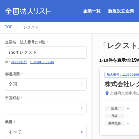
企業一覧
新規設立企業
TOP
「レクスト」
企業名、法人番号(13桁)：
「レクスト
19
1
-
19
件を表示
/
全
例：
みずほ銀行
、
6010001008845
都道府県：
法人番号：113000105
株式会社レ
京都府京都市東山
市区町村：
--
設立
--
代表
業種：
--
事業概要