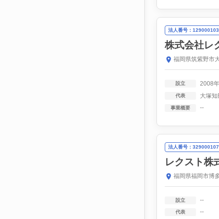
法人番号：129000103
株式会社レ
福岡県筑紫野市大
2008
設立
大塚知
代表
--
事業概要
法人番号：329000107
レクスト株
福岡県福岡市博多
--
設立
--
代表