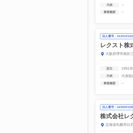
--
代表
--
事業概要
法人番号：412010102
レクスト株
大阪府堺市南区三
1991
設立
代表取
代表
--
事業概要
法人番号：443000108
株式会社レ
北海道札幌市白石区