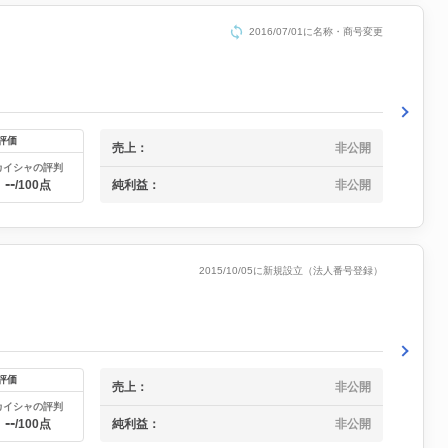
2016/07/01に名称・商号変更
評価
売上：
非公開
カイシャの評判
--
純利益：
非公開
/100点
2015/10/05に新規設立（法人番号登録）
評価
売上：
非公開
カイシャの評判
--
純利益：
非公開
/100点