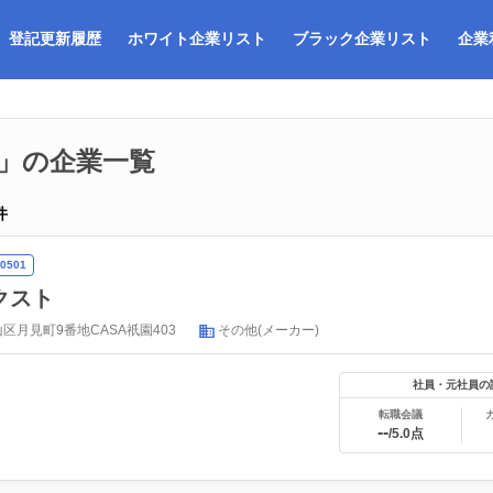
登記更新履歴
ホワイト企業リスト
ブラック企業リスト
企業
」の企業一覧
件
0501
クスト
区月見町9番地CASA祇園403
その他(メーカー)
社員・元社員の
転職会議
--
/5.0点