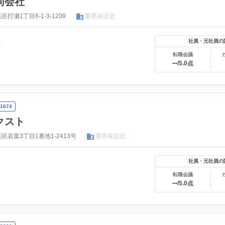
同会社
打瀬1丁目6-1-3-1209
業界未設定
年
社員・元社員の
転職会議
--
/5.0点
1674
クスト
若葉3丁目1番地1-2413号
業界未設定
社員・元社員の
転職会議
--
/5.0点