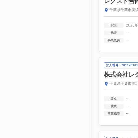
レクスト合
千葉県千葉市美浜区
2023
設立
--
代表
--
事業概要
法人番号：701170101
株式会社レ
千葉県千葉市美浜区
--
設立
--
代表
--
事業概要