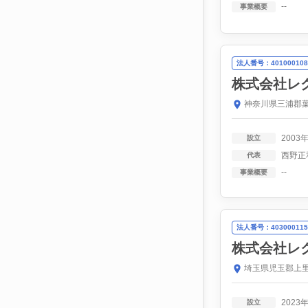
--
事業概要
法人番号：401000108
株式会社レ
神奈川県三浦郡葉山
2003
設立
西野正
代表
--
事業概要
法人番号：403000115
株式会社レ
埼玉県児玉郡上里
2023
設立