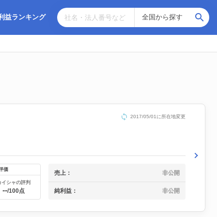
利益ランキング
2017/05/01に所在地変更
評価
売上：
非公開
カイシャの評判
--
純利益：
非公開
/100点