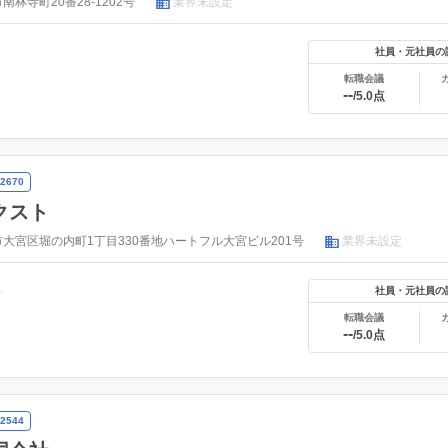
林寺町20番28-1202号
業界未設定
社員・元社員の
転職会議
--
/5.0点
2670
クスト
大宮区堀の内町1丁目330番地ハートフル大宮ビル201号
業界未設定
年
社員・元社員の
転職会議
--
/5.0点
2544