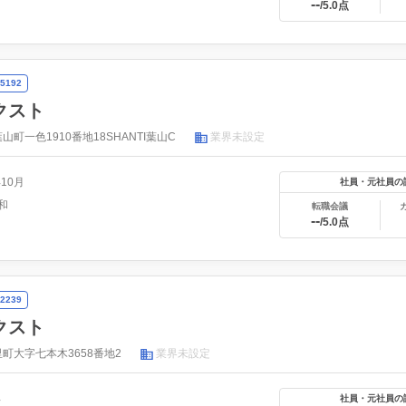
--
/5.0点
5192
クスト
町一色1910番地18SHANTI葉山C
業界未設定
年10月
社員・元社員の
和
転職会議
--
/5.0点
2239
クスト
町大字七本木3658番地2
業界未設定
年
社員・元社員の