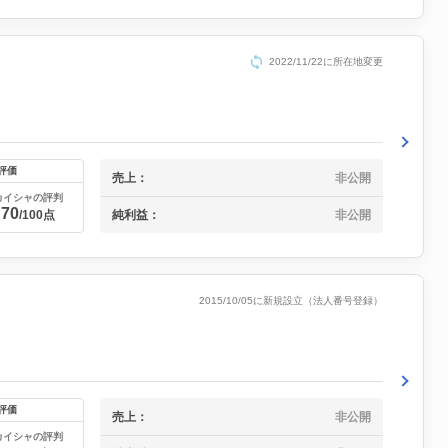
2022/11/22に所在地変更
評価
売上：
非公開
カイシャの評判
70
純利益：
非公開
/100点
2015/10/05に新規設立（法人番号登録）
評価
売上：
非公開
カイシャの評判