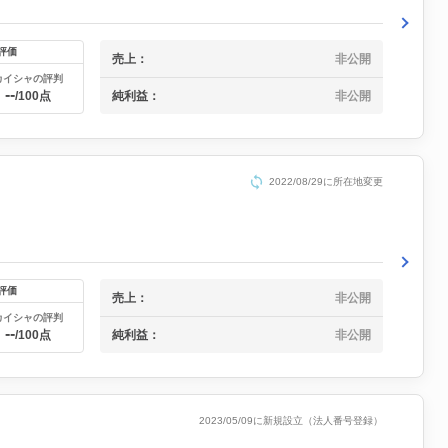
評価
売上：
非公開
カイシャの評判
--
純利益：
非公開
/100点
2022/08/29に所在地変更
評価
売上：
非公開
カイシャの評判
--
純利益：
非公開
/100点
2023/05/09に新規設立（法人番号登録）