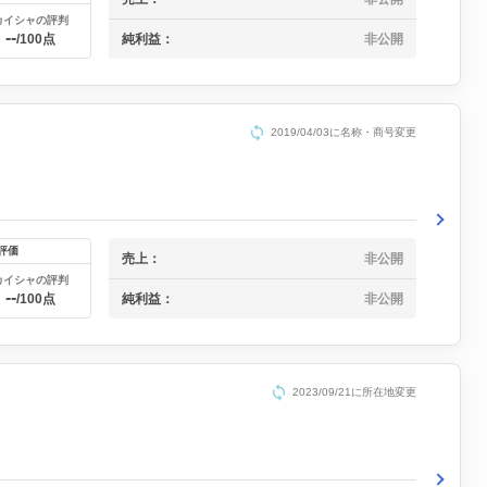
カイシャの評判
--
純利益：
非公開
/100点
2019/04/03に名称・商号変更
評価
売上：
非公開
カイシャの評判
--
純利益：
非公開
/100点
2023/09/21に所在地変更