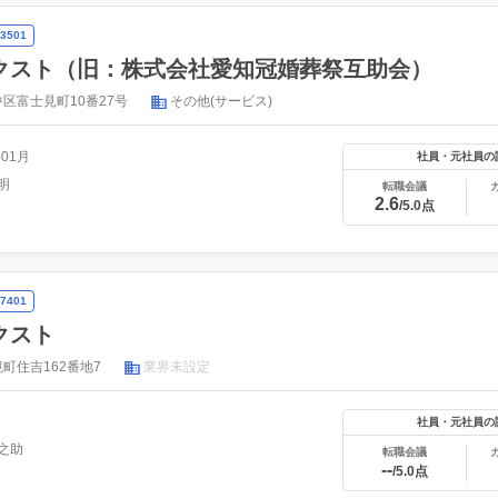
3501
クスト（旧：株式会社愛知冠婚葬祭互助会）
区富士見町10番27号
その他(サービス)
年01月
社員・元社員の
明
転職会議
2.6
/5.0点
7401
クスト
町住吉162番地7
業界未設定
社員・元社員の
之助
転職会議
--
/5.0点