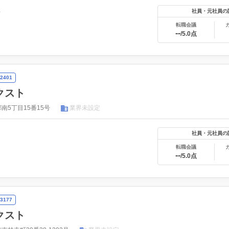
年
社員・元社員の
転職会議
--
/5.0点
2401
クスト
南5丁目15番15号
業界未設定
社員・元社員の
転職会議
--
/5.0点
3177
クスト