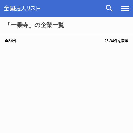
「一乗寺」の企業一覧
34
全
件
26
-
34
件を表示