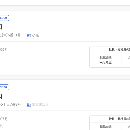
6369
口
京町6番21号
小売
年09月
社員・元社員の
転職会議
--
/5.0点
9896
口
5丁目7番8号
業界未設定
年07月
社員・元社員の
久
転職会議