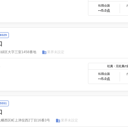
転職会議
--
/5.0点
8329
口
緑区大字三室1458番地
業界未設定
年
社員・元社員の
転職会議
--
/5.0点
5551
口
幡西区町上津役西2丁目16番3号
業界未設定