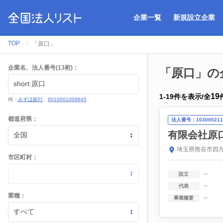
企業一覧
新規設立企業
TOP
「原口」
企業名、法人番号(13桁)：
「原口」の
19
1
-
19
件を表示
/
全
例：
みずほ銀行
、
6010001008845
都道府県：
法人番号：103000211
有限会社原
埼玉県熊谷市四方
市区町村：
--
設立
--
代表
業種：
--
事業概要