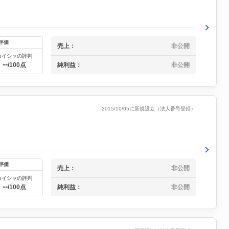
評価
売上：
非公開
カイシャの評判
--
純利益：
非公開
/100点
2015/10/05に新規設立（法人番号登録）
評価
売上：
非公開
カイシャの評判
--
純利益：
非公開
/100点