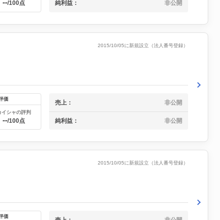
--
/100点
純利益：
非公開
2015/10/05に新規設立（法人番号登録）
評価
売上：
非公開
カイシャの評判
--
純利益：
非公開
/100点
2015/10/05に新規設立（法人番号登録）
評価
売上：
非公開