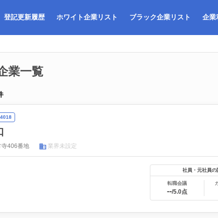
登記更新履歴
ホワイト企業リスト
ブラック企業リスト
企業
企業一覧
件
4018
口
寺406番地
業界未設定
社員・元社員の
転職会議
--
/5.0点