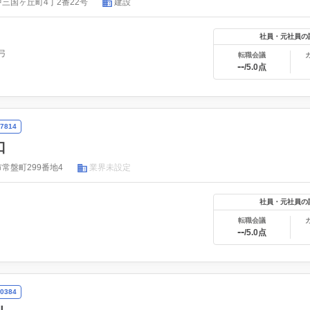
三国ヶ丘町4丁2番22号
建設
社員・元社員の
弓
転職会議
--
/5.0点
7814
口
常盤町299番地4
業界未設定
社員・元社員の
転職会議
--
/5.0点
0384