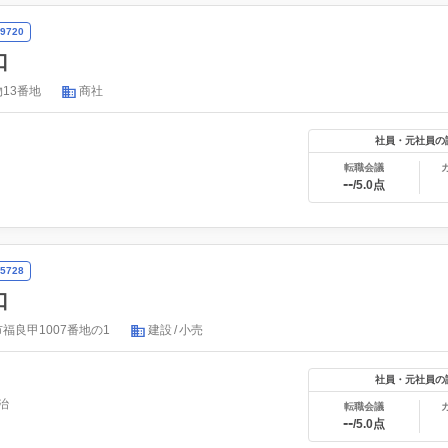
9720
口
13番地
商社
社員・元社員の
転職会議
--
/5.0点
5728
口
福良甲1007番地の1
建設
小売
社員・元社員の
治
転職会議
--
/5.0点