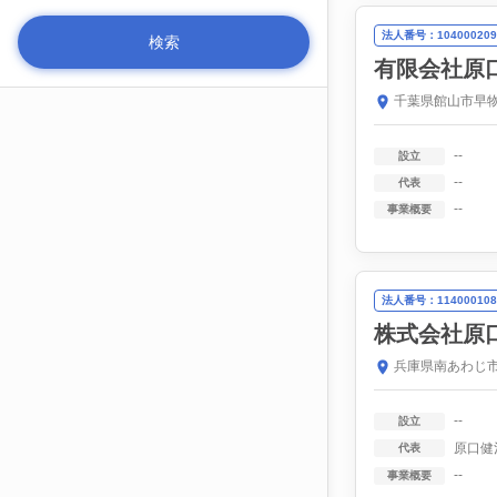
法人番号：104000209
有限会社原
千葉県館山市早物
--
設立
--
代表
--
事業概要
法人番号：114000108
株式会社原
兵庫県南あわじ市
--
設立
原口健
代表
--
事業概要