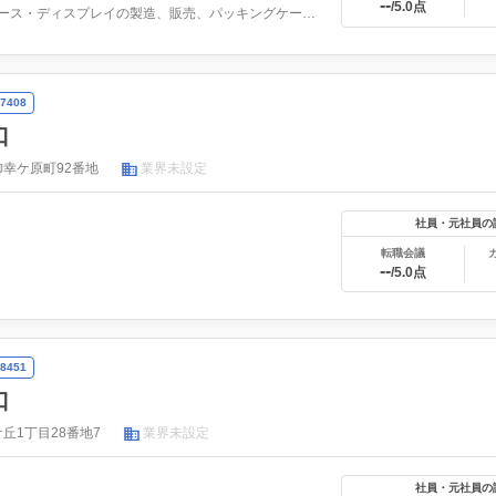
--
/5.0点
宝飾ケース・ディスプレイの製造、販売、パッキングケース販売
7408
口
幸ケ原町92番地
業界未設定
社員・元社員の
転職会議
--
/5.0点
8451
口
丘1丁目28番地7
業界未設定
社員・元社員の