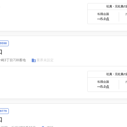
年
社員・元社員の
転職会議
--
/5.0点
9598
口
崎3丁目738番地
業界未設定
社員・元社員の
転職会議
--
/5.0点
9779
口