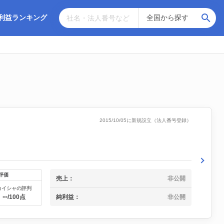
利益ランキング
2015/10/05に新規設立（法人番号登録）
評価
売上：
非公開
カイシャの評判
--
純利益：
非公開
/100点