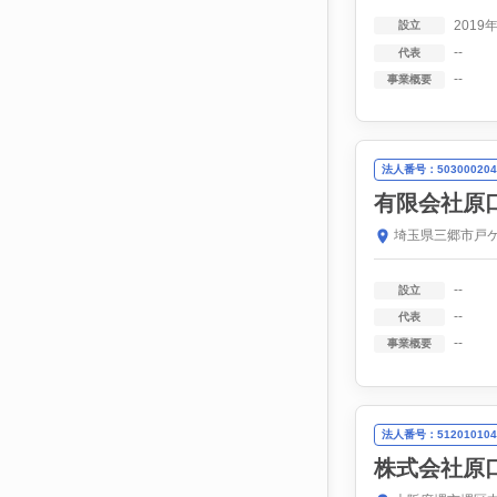
2019
設立
--
代表
--
事業概要
法人番号：503000204
有限会社原
埼玉県三郷市戸ケ
--
設立
--
代表
--
事業概要
法人番号：512010104
株式会社原