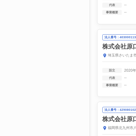
--
代表
--
事業概要
法人番号：403000113
株式会社原
埼玉県さいたま市
2020
設立
--
代表
--
事業概要
法人番号：429080102
株式会社原
福岡県北九州市八