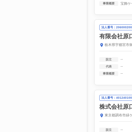
事業概要
法人番号：206000200
有限会社原
栃木県宇都宮市御
--
設立
--
代表
--
事業概要
法人番号：401240100
株式会社原
東京都調布市緑ケ
--
設立