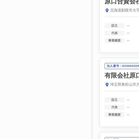
原口合資会
北海道釧路市大
--
設立
--
代表
--
事業概要
法人番号：603000209
有限会社原
埼玉県東松山市大
--
設立
--
代表
--
事業概要