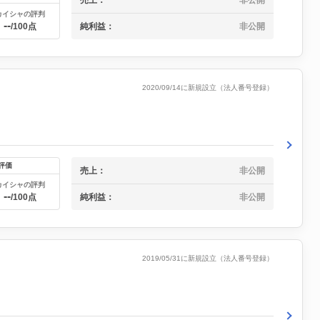
カイシャの評判
--
純利益：
非公開
/100点
2020/09/14に新規設立（法人番号登録）
評価
売上：
非公開
カイシャの評判
--
純利益：
非公開
/100点
2019/05/31に新規設立（法人番号登録）