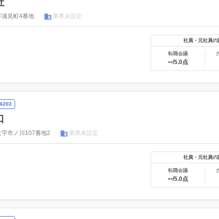
社
字浦見町4番地
業界未設定
社員・元社員の
転職会議
--
/5.0点
6202
口
字市ノ川107番地2
業界未設定
社員・元社員の
転職会議
--
/5.0点