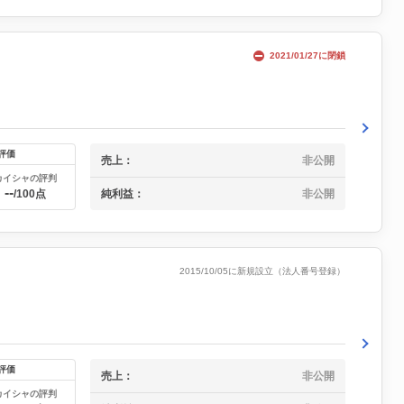
2021/01/27に閉鎖
評価
売上：
非公開
カイシャの評判
--
純利益：
非公開
/100点
2015/10/05に新規設立（法人番号登録）
評価
売上：
非公開
カイシャの評判