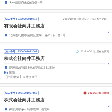
大分県別府市南町9番4号
法人番号：6430002019717
2015/10/05に新規設立（法人番号登録）
有限会社向井工務店
北海道札幌市清田区里塚一条2丁目6番3号
法人番号：6500001013003
2019/06/11に所在地変更
株式会社向井工務店
愛媛県越智郡上島町岩城1351番地
建設
【社長/代表】向井ます子
法人番号：7021001007463
2025/01/28に閉鎖
株式会社向井工務店
神奈川県茅ヶ崎市堤845番地6