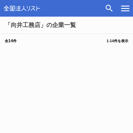
「向井工務店」の企業一覧
14
全
件
1
-
14
件を表示