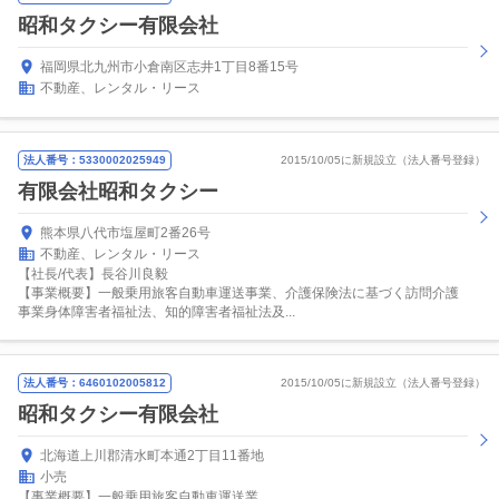
昭和タクシー有限会社
福岡県北九州市小倉南区志井1丁目8番15号
不動産、レンタル・リース
法人番号：5330002025949
2015/10/05に新規設立（法人番号登録）
有限会社昭和タクシー
熊本県八代市塩屋町2番26号
不動産、レンタル・リース
【社長/代表】長谷川良毅
【事業概要】一般乗用旅客自動車運送事業、介護保険法に基づく訪問介護
事業身体障害者福祉法、知的障害者福祉法及...
法人番号：6460102005812
2015/10/05に新規設立（法人番号登録）
昭和タクシー有限会社
北海道上川郡清水町本通2丁目11番地
小売
【事業概要】一般乗用旅客自動車運送業