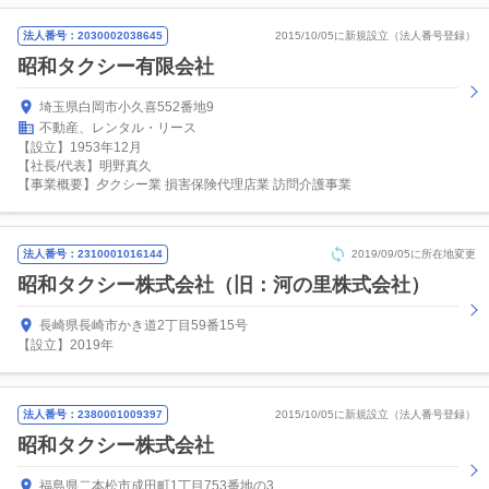
法人番号：2030002038645
2015/10/05に新規設立（法人番号登録）
昭和タクシー有限会社
埼玉県白岡市小久喜552番地9
不動産、レンタル・リース
【設立】1953年12月
【社長/代表】明野真久
【事業概要】夕クシー業 損害保険代理店業 訪問介護事業
法人番号：2310001016144
2019/09/05に所在地変更
昭和タクシー株式会社（旧：河の里株式会社）
長崎県長崎市かき道2丁目59番15号
【設立】2019年
法人番号：2380001009397
2015/10/05に新規設立（法人番号登録）
昭和タクシー株式会社
福島県二本松市成田町1丁目753番地の3