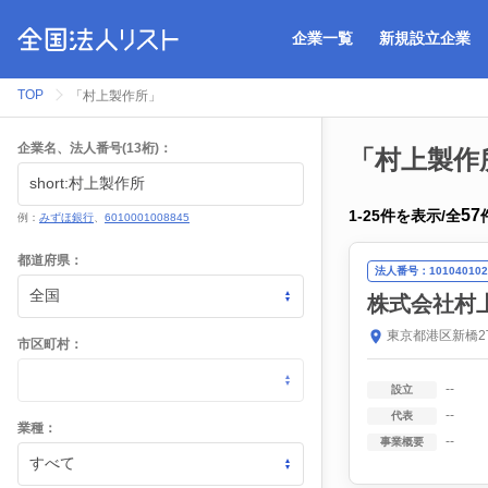
企業一覧
新規設立企業
TOP
「村上製作所」
企業名、法人番号(13桁)：
「村上製作
57
1
-
25
件を表示
/
全
例：
みずほ銀行
、
6010001008845
都道府県：
法人番号：101040102
株式会社村
東京都港区新橋2
市区町村：
--
設立
--
代表
業種：
--
事業概要