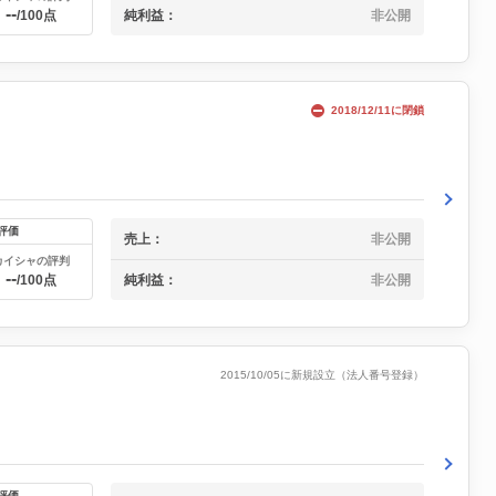
--
純利益：
非公開
/100点
2018/12/11に閉鎖
評価
売上：
非公開
カイシャの評判
--
純利益：
非公開
/100点
2015/10/05に新規設立（法人番号登録）
評価