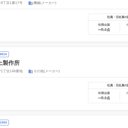
9丁目1番17号
機械(メーカー)
社員・元社員の
転職会議
--
/5.0点
0014
上製作所
1丁目148番地
その他(メーカー)
社員・元社員の
転職会議
--
/5.0点
1554