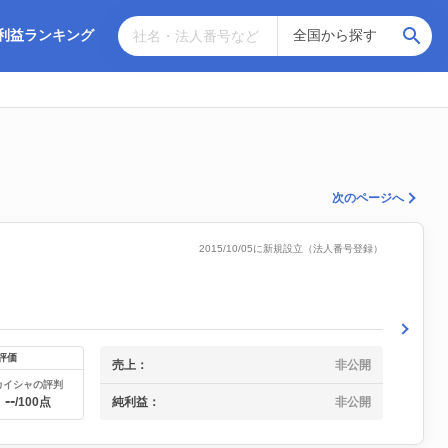
利益ランキング
次のページへ
2015/10/05に新規設立（法人番号登録）
評価
売上：
非公開
カイシャの評判
--
純利益：
非公開
/100点