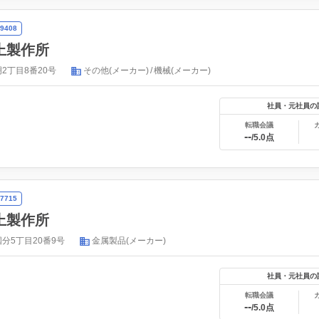
9408
上製作所
2丁目8番20号
その他(メーカー)
機械(メーカー)
社員・元社員の
転職会議
--
/5.0点
7715
上製作所
分5丁目20番9号
金属製品(メーカー)
社員・元社員の
転職会議
--
/5.0点