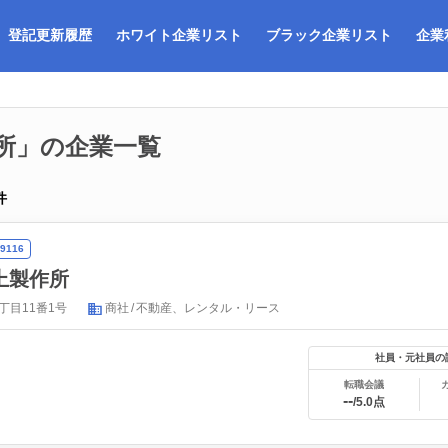
登記更新履歴
ホワイト企業リスト
ブラック企業リスト
企業
所」の企業一覧
件
9116
上製作所
丁目11番1号
商社
不動産、レンタル・リース
社員・元社員の
転職会議
--
/5.0点