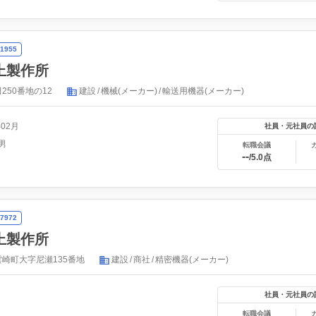
1955
上製作所
250番地の12
建設
機械(メーカー)
輸送用機器(メーカー)
年02月
社員・元社員の
男
転職会議
--
/5.0点
7972
上製作所
崎町大字尼瀬135番地
建設
商社
精密機器(メーカー)
社員・元社員の
転職会議