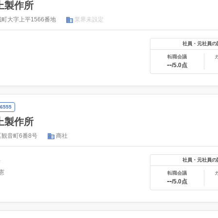
上製作所
町大字上平1566番地
業界未設定
社員・元社員の
転職会議
--
/5.0点
6555
上製作所
観音町6番8号
商社
年
社員・元社員の
憲
転職会議
--
/5.0点