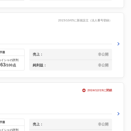
2015/10/05に新規設立（法人番号登録）
評価
売上：
非公開
カイシャの評判
63
純利益：
非公開
/100点
2024/12/19に閉鎖
評価
売上：
非公開
カイシャの評判