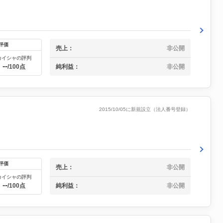
評価
売上：
非公開
カイシャの評判
--
純利益：
非公開
/100点
2015/10/05に新規設立（法人番号登録）
評価
売上：
非公開
カイシャの評判
--
純利益：
非公開
/100点