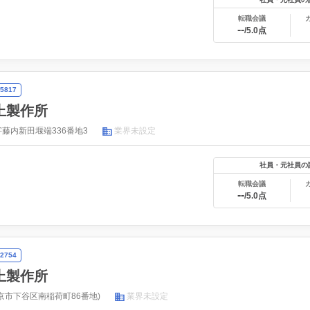
転職会議
--
/5.0点
5817
上製作所
藤内新田堰端336番地3
業界未設定
社員・元社員の
転職会議
--
/5.0点
2754
上製作所
京市下谷区南稲荷町86番地)
業界未設定