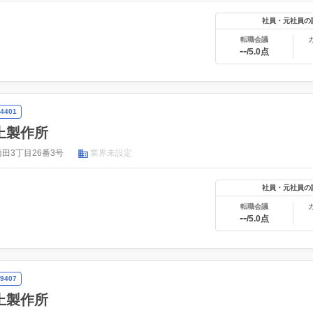
社員・元社員の
転職会議
--
/5.0点
4401
上製作所
田3丁目26番3号
業界未設定
社員・元社員の
転職会議
--
/5.0点
9407
上製作所