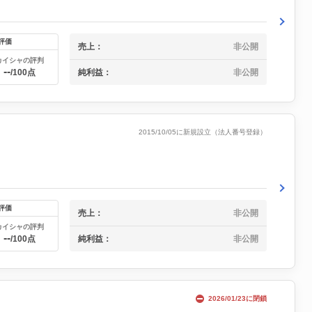
評価
売上：
非公開
カイシャの評判
--
純利益：
非公開
/100点
2015/10/05に新規設立（法人番号登録）
評価
売上：
非公開
カイシャの評判
--
純利益：
非公開
/100点
2026/01/23に閉鎖