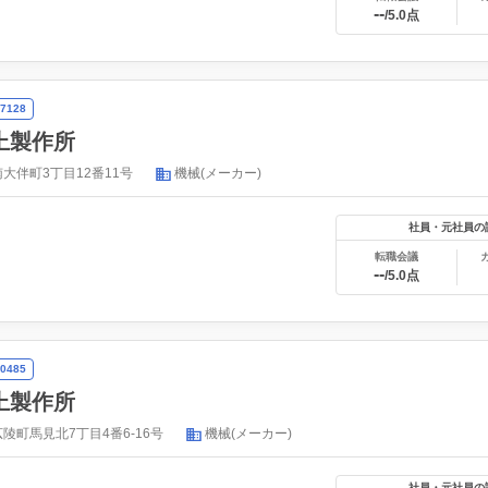
--
/5.0点
7128
上製作所
大伴町3丁目12番11号
機械(メーカー)
社員・元社員の
転職会議
--
/5.0点
0485
上製作所
陵町馬見北7丁目4番6-16号
機械(メーカー)
社員・元社員の