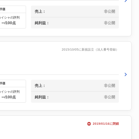
評価
売上：
非公開
カイシャの評判
--
純利益：
非公開
/100点
2015/10/05に新規設立（法人番号登録）
評価
売上：
非公開
カイシャの評判
--
純利益：
非公開
/100点
2019/01/16に閉鎖