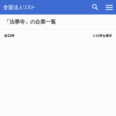
「法專寺」の企業一覧
12
全
件
1
-
12
件を表示