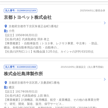
法人番号：3130001012169
2025/04/01に吸収合併
京都トヨペット株式会社
京都府京都市下京区朱雀正会町1番地2
小売
【設立】1956年06月01日
【社長/代表】代表取締役 澤井 孝之
【事業概要】・自動車販売（トヨタ車、レクサス事業、中古車） ・部品、
礦油、各種自動車用品の販売 ・自動車の...
【社員の評判/口コミ】転職会議 3.2/5.0点、カイシャの評判 63/100点
法人番号：6130001021068
2015/10/05に新規設立（法人番号登録）
株式会社島津製作所
京都府京都市中京区西ノ京桑原町1番地
建設
【設立】1917年09月01日
【社長/代表】代表取締役 上田 輝久
【事業概要】計測機器、医用機器、航空・産業機器、その他の各事業分野
で、研究、開発、製造、販売、保守サービス...