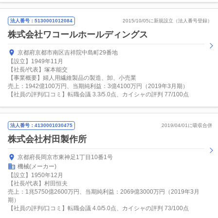
法人番号：5130001012084
2015/10/05に新規設立（法人番号登録）
株式会社ワコールホールディングス
京都府京都市南区吉祥院中島町29番地
【設立】1949年11月
【社長/代表】塚本能交
【事業概要】婦人用繊維製品の製造、卸、小売業
売上：1942億100万円、当期純利益：3億4100万円（2019年3月期）
【社員の評判/口コミ】転職会議 3.3/5.0点、カイシャの評判 77/100点
法人番号：4130001030475
2019/04/01に吸収合併
株式会社村田製作所
京都府長岡京市東神足1丁目10番1号
機械(メーカー)
【設立】1950年12月
【社長/代表】村田恒夫
売上：1兆5750億2600万円、当期純利益：2069億3000万円（2019年3月
期）
【社員の評判/口コミ】転職会議 4.0/5.0点、カイシャの評判 73/100点