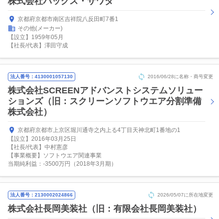
株式会社パックス・サワダ
京都府京都市南区吉祥院八反田町7番1
その他(メーカー)
【設立】1959年05月
【社長/代表】澤田守成
法人番号：4130001057130
2016/06/28に名称・商号変更
株式会社SCREENアドバンストシステムソリュー
ションズ（旧：スクリーンソフトウエア分割準備
株式会社）
京都府京都市上京区堀川通寺之内上る4丁目天神北町1番地の1
【設立】2016年03月25日
【社長/代表】中村憲彦
【事業概要】ソフトウエア関連事業
当期純利益：-3500万円（2018年3月期）
法人番号：2130002024866
2026/05/07に所在地変更
株式会社長岡美装社（旧：有限会社長岡美装社）