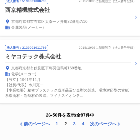
法人番号：5130001000799
2015/10/05に新規設立（法人番号登録）
西京精機株式会社
京都府京都市右京区太秦一ノ井町32番地の10
金属製品(メーカー)
法人番号：2130001011799
2015/10/05に新規設立（法人番号登録）
ミヤコテック株式会社
京都府京都市伏見区下鳥羽但馬町169番地
化学(メーカー)
【設立】1961年11月
【社長/代表】市川克一
【事業概要】精密プラスチック成形品及び金型の製造。環境対応型の古紙
系緩衝材・断熱材の製造。マイナスイオン各...
26-50件を表示/全87件中
前のページへ
1
2
3
4
次のページへ