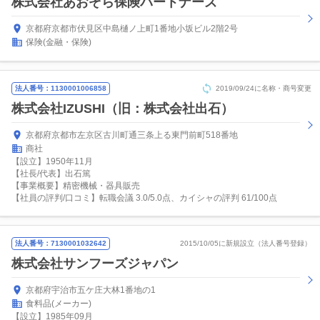
株式会社あおぞら保険パートナーズ
京都府京都市伏見区中島樋ノ上町1番地小坂ビル2階2号
保険(金融・保険)
法人番号：1130001006858
2019/09/24に名称・商号変更
株式会社IZUSHI（旧：株式会社出石）
京都府京都市左京区古川町通三条上る東門前町518番地
商社
【設立】1950年11月
【社長/代表】出石篤
【事業概要】精密機械・器具販売
【社員の評判/口コミ】転職会議 3.0/5.0点、カイシャの評判 61/100点
法人番号：7130001032642
2015/10/05に新規設立（法人番号登録）
株式会社サンフーズジャパン
京都府宇治市五ケ庄大林1番地の1
食料品(メーカー)
【設立】1985年09月