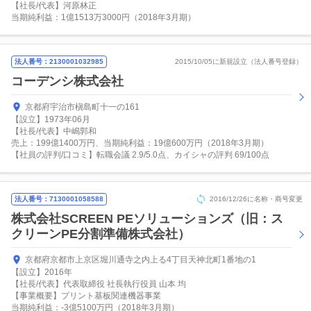
【社長/代表】河原林正
当期純利益：1億1513万3000円（2018年3月期）
法人番号：2130001032985
2015/10/05に新規設立（法人番号登録）
コーデンシ株式会社
京都府宇治市槇島町十一の161
【設立】1973年06月
【社長/代表】中嶋郭和
売上：199億1400万円、当期純利益：19億600万円（2018年3月期）
【社員の評判/口コミ】転職会議 2.9/5.0点、カイシャの評判 69/100点
法人番号：7130001058588
2016/12/26に名称・商号変更
株式会社SCREEN PEソリューションズ（旧：ス
クリーンPE分割準備株式会社）
京都府京都市上京区堀川通寺之内上る4丁目天神北町1番地の1
【設立】2016年
【社長/代表】代表取締役 社長執行役員 山本 均
【事業概要】プリント基板関連機器事業
当期純利益：-3億5100万円（2018年3月期）