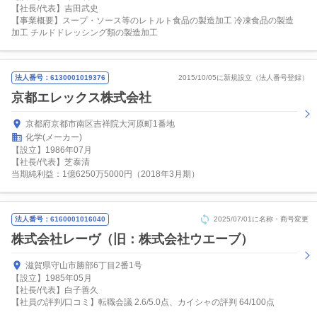
【社長/代表】吉田武史
【事業概要】スープ・ソース等のレトルト食品の製造加工 冷凍食品の製造
加工 チルドドレッシング類の製造加工
法人番号：6130001019376
2015/10/05に新規設立（法人番号登録）
京都エレックス株式会社
京都府京都市南区吉祥院大河原町1番地
化学(メーカー)
【設立】1986年07月
【社長/代表】芝泰清
当期純利益：1億6250万5000円（2018年3月期）
法人番号：6160001016040
2025/07/01に名称・商号変更
株式会社レーヴ（旧：株式会社ウエーブ）
滋賀県守山市勝部6丁目2番1号
【設立】1985年05月
【社長/代表】白子善久
【社員の評判/口コミ】転職会議 2.6/5.0点、カイシャの評判 64/100点