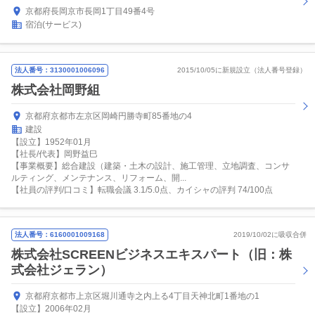
京都府長岡京市長岡1丁目49番4号
宿泊(サービス)
法人番号：3130001006096
2015/10/05に新規設立（法人番号登録）
株式会社岡野組
京都府京都市左京区岡崎円勝寺町85番地の4
建設
【設立】1952年01月
【社長/代表】岡野益巳
【事業概要】総合建設（建築・土木の設計、施工管理、立地調査、コンサ
ルティング、メンテナンス、リフォーム、開...
【社員の評判/口コミ】転職会議 3.1/5.0点、カイシャの評判 74/100点
法人番号：6160001009168
2019/10/02に吸収合併
株式会社SCREENビジネスエキスパート（旧：株
式会社ジェラン）
京都府京都市上京区堀川通寺之内上る4丁目天神北町1番地の1
【設立】2006年02月