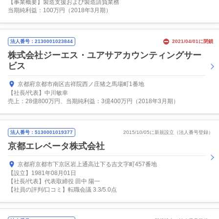
【事業概要】製造支援および製造請負業務
当期純利益：100万円（2018年3月期）
法人番号：2130001023844
2021/04/01に閉鎖
株式会社ジーエス・ユアサアカウンティングサー
ビス
京都府京都市南区吉祥院西ノ庄猪之馬場町1番地
【社長/代表】中川敏幸
売上：28億800万円、当期純利益：3億400万円（2018年3月期）
法人番号：5130001019377
2015/10/05に新規設立（法人番号登録）
京都エレベータ株式会社
京都府京都市下京区岩上通高辻下る吉文字町457番地
【設立】1981年08月01日
【社長/代表】代表取締役 田中 陽一
【社員の評判/口コミ】転職会議 3.3/5.0点