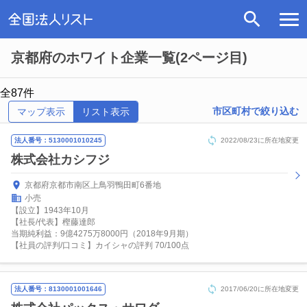
京都府のホワイト企業一覧(2ページ目)
全87件
市区町村で絞り込む
マップ表示
リスト表示
法人番号：5130001010245
2022/08/23に所在地変更
株式会社カシフジ
京都府京都市南区上鳥羽鴨田町6番地
小売
【設立】1943年10月
【社長/代表】樫藤達郎
当期純利益：9億4275万8000円（2018年9月期）
【社員の評判/口コミ】カイシャの評判 70/100点
法人番号：8130001001646
2017/06/20に所在地変更