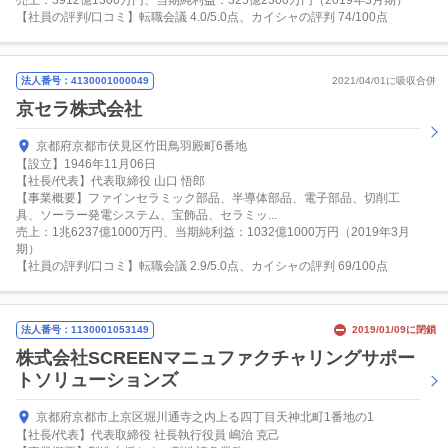
売上：3912億1300万円、当期純利益：325億2300万円（2019年3月期）
【社員の評判/口コミ】転職会議 4.0/5.0点、カイシャの評判 74/100点
法人番号：4130001000049
2021/04/01に吸収合併
京セラ株式会社
京都府京都市伏見区竹田鳥羽殿町6番地
【設立】1946年11月06日
【社長/代表】代表取締役 山口 悟郎
【事業概要】ファインセラミック部品、半導体部品、電子部品、切削工
具、ソーラー発電システム、宝飾品、セラミッ...
売上：1兆6237億1000万円、当期純利益：1032億1000万円（2019年3月
期）
【社員の評判/口コミ】転職会議 2.9/5.0点、カイシャの評判 69/100点
法人番号：1130001053149
2019/01/09に閉鎖
株式会社SCREENマニュファクチャリングサポー
トソリューションズ
京都府京都市上京区堀川通寺之内上る四丁目天神北町1番地の1
【社長/代表】代表取締役 社長執行役員 嶋治 克己