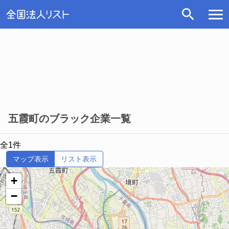
五霞町のブラック企業一覧
全1件
マップ表示
リスト表示
+
−