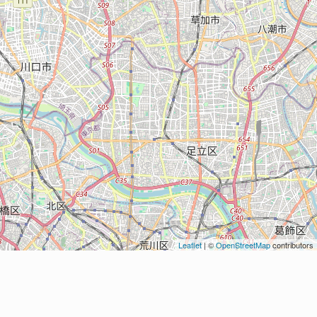
Leaflet
| ©
OpenStreetMap
contributors