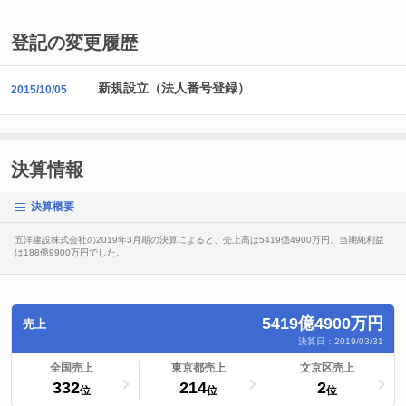
登記の変更履歴
新規設立（法人番号登録）
2015/10/05
決算情報
決算概要
五洋建設株式会社の2019年3月期の決算によると、売上高は5419億4900万円、当期純利益
は188億9900万円でした。
5419億4900万円
売上
決算日：2019/03/31
ランキングへ
全国売上
ランキングへ
東京都売上
ランキングへ
文京区売上
332
214
2
位
位
位