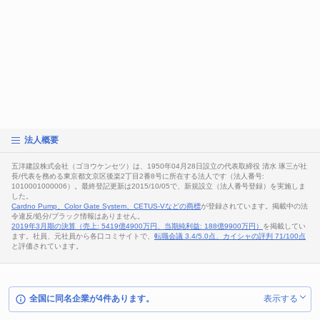
法人概要
五洋建設株式会社（ゴヨウケンセツ）は、1950年04月28日設立の代表取締役 清水 琢三が社
長/代表を務める東京都文京区後楽2丁目2番8号に所在する法人です（法人番号:
1010001000006）。最終登記更新は2015/10/05で、新規設立（法人番号登録）を実施しま
した。
Cardno Pump、Color Gate System、CETUS-Vなどの商標
が登録されています。掲載中の法
令違反/処分/ブラック情報はありません。
2019年3月期の決算（売上: 5419億4900万円、当期純利益: 188億9900万円）
を掲載してい
ます。社員、元社員から各口コミサイトで、
転職会議 3.4/5.0点、カイシャの評判 71/100点
と評価されています。
全国に同名企業が4件あります。
表示する