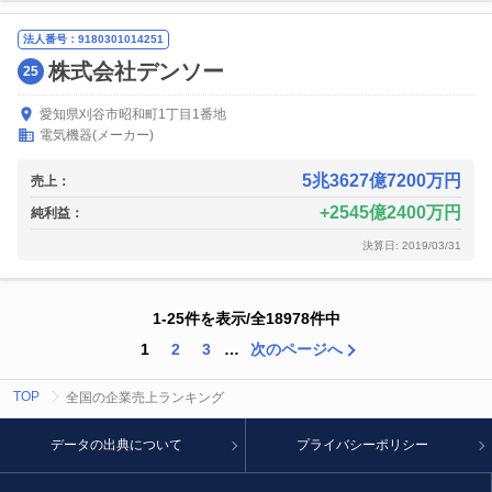
法人番号：9180301014251
株式会社デンソー
25
愛知県刈谷市昭和町1丁目1番地
電気機器(メーカー)
5兆3627億7200万円
売上：
2545億2400万円
純利益：
決算日: 2019/03/31
1-25件を表示/全18978件中
1
2
3
…
次のページへ
TOP
全国の企業売上ランキング
データの出典について
プライバシーポリシー