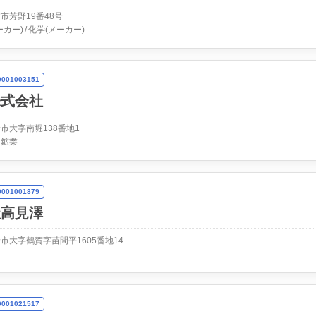
市芳野19番48号
ーカー)
化学(メーカー)
01003151
株式会社
市大字南堀138番地1
・鉱業
01001879
社高見澤
市大字鶴賀字苗間平1605番地14
01021517