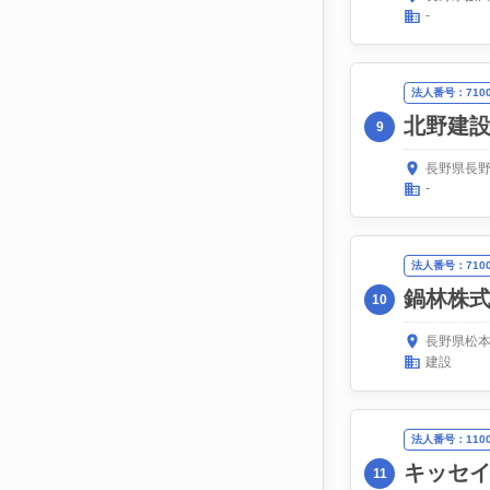
-
法人番号：71000
北野建
9
長野県長野
-
法人番号：71000
鍋林株
10
長野県松本
建設
法人番号：11000
キッセ
11