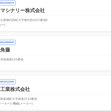
01024474
ンマシナリー株式会社
久郡御代田町大字御代田4107番地6
カー)
01000600
社角藤
市南屋島515番地
01011530
脂工業株式会社
郡坂城町大字南条2110番地
メーカー)
機械(メーカー)