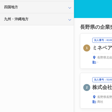
四国地方
九州・沖縄地方
長野県の企業
法人番号：81000
ミネベ
1
長野県北佐
-
法人番号：51000
株式会
2
長野県長野
商社