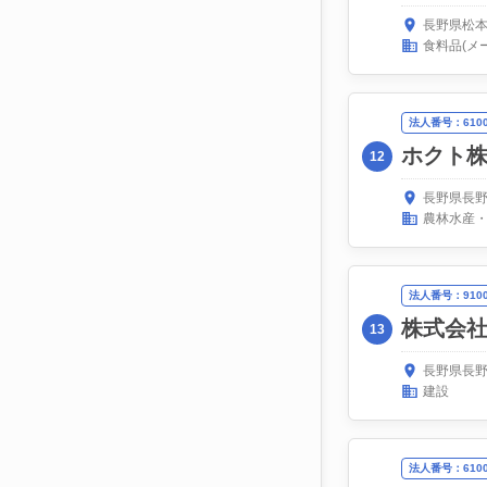
長野県松本
食料品(メ
法人番号：61000
ホクト
12
長野県長野
農林水産
法人番号：91000
株式会
13
長野県長野
建設
法人番号：61000