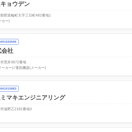
社キョウデン
那郡箕輪町大字三日町482番地1
ーカー)
01020696
式会社
市荒井3672番地
メーカー)
電気機器(メーカー)
01010883
社ミマキエンジニアリング
市滋野乙2182番地3