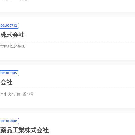
01000742
設株式会社
市県町524番地
01013785
式会社
市中央3丁目2番27号
01012982
イ薬品工業株式会社