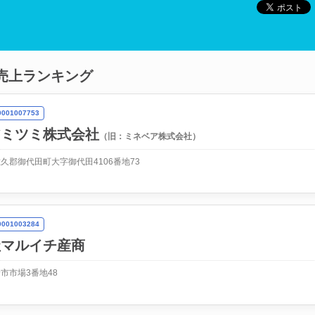
売上ランキング
01007753
アミツミ株式会社
（旧：ミネベア株式会社）
久郡御代田町大字御代田4106番地73
01003284
社マルイチ産商
市市場3番地48