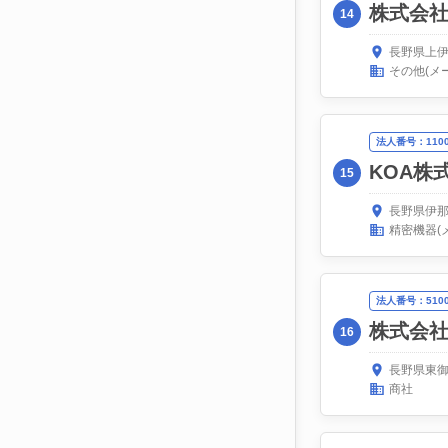
株式会
14
長野県上伊
その他(メ
法人番号：11000
KOA株
15
長野県伊那
精密機器(
法人番号：51000
株式会
16
長野県東御
商社