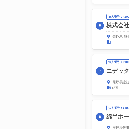
法人番号：41000
株式会
6
長野県埴科
-
法人番号：31000
ニデッ
7
長野県諏訪
商社
法人番号：41000
綿半ホ
8
長野県飯田