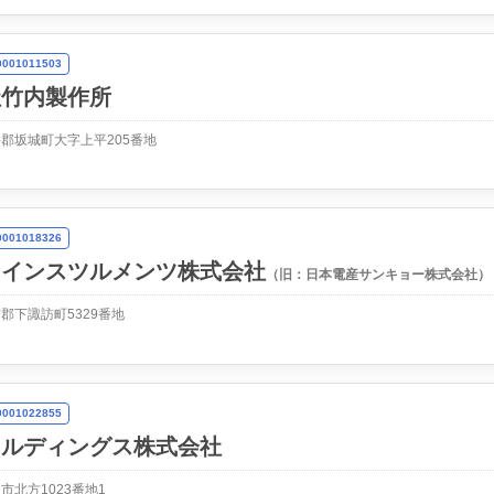
01011503
社竹内製作所
郡坂城町大字上平205番地
01018326
クインスツルメンツ株式会社
（旧：日本電産サンキョー株式会社）
郡下諏訪町5329番地
01022855
ールディングス株式会社
市北方1023番地1