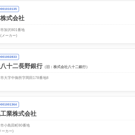
01010135
業株式会社
市加沢801番地
(メーカー)
01002833
社八十二長野銀行
（旧：株式会社八十二銀行）
市大字中御所字岡田178番地8
01001364
気工業株式会社
市小島田町80番地
メーカー)