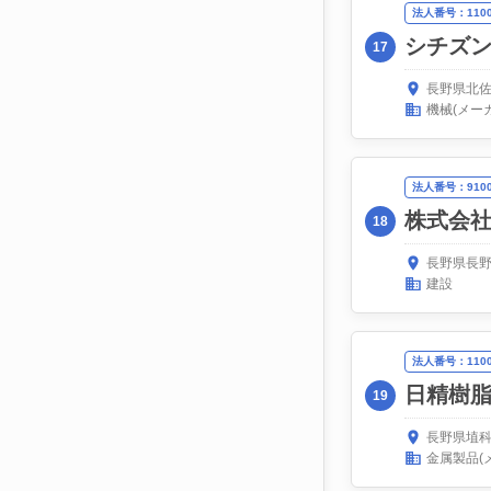
法人番号：11000
シチズ
17
長野県北佐
機械(メー
法人番号：91000
株式会
18
長野県長野
建設
法人番号：11000
日精樹
19
長野県埴科
金属製品(