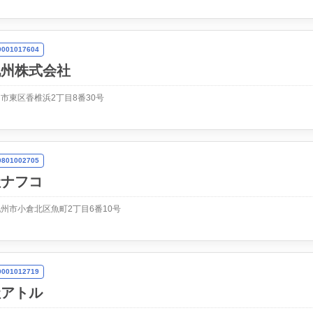
01017604
九州株式会社
市東区香椎浜2丁目8番30号
01002705
社ナフコ
州市小倉北区魚町2丁目6番10号
01012719
社アトル