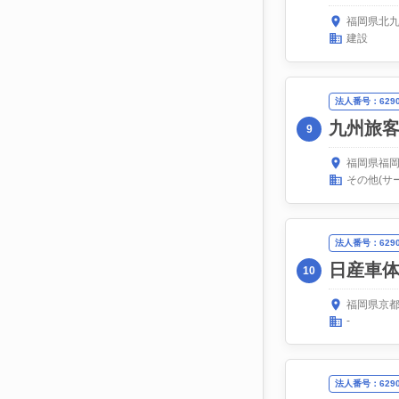
福岡県北九
建設
法人番号：62900
九州旅
9
福岡県福岡
その他(サ
法人番号：62908
日産車
10
福岡県京都
-
法人番号：62900