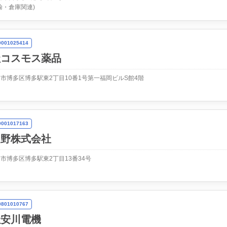
輸・倉庫関連)
01025414
社コスモス薬品
市博多区博多駅東2丁目10番1号第一福岡ビルS館4階
01017163
久野株式会社
市博多区博多駅東2丁目13番34号
01010767
社安川電機