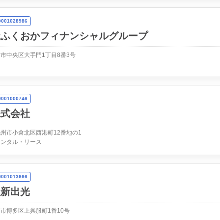
01028986
社ふくおかフィナンシャルグループ
市中央区大手門1丁目8番3号
01000746
株式会社
州市小倉北区西港町12番地の1
レンタル・リース
01013666
社新出光
市博多区上呉服町1番10号