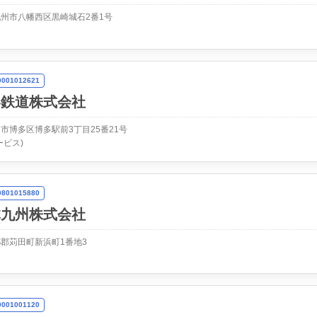
州市八幡西区黒崎城石2番1号
01012621
客鉄道株式会社
市博多区博多駅前3丁目25番21号
ービス)
01015880
体九州株式会社
郡苅田町新浜町1番地3
01001120