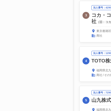
法人番号：42900
コカ・
3
社
（旧：コ
東京都港区
商社
法人番号：12908
TOTO
4
福岡県北九
商社
その
法人番号：72908
山九株
5
福岡県北九