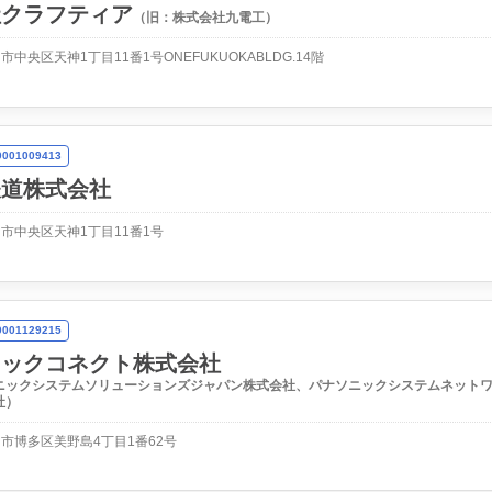
社クラフティア
（旧：株式会社九電工）
中央区天神1丁目11番1号ONEFUKUOKABLDG.14階
01009413
鉄道株式会社
市中央区天神1丁目11番1号
01129215
ニックコネクト株式会社
ニックシステムソリューションズジャパン株式会社、パナソニックシステムネット
社）
市博多区美野島4丁目1番62号