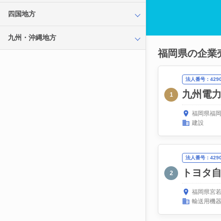
四国地方
九州・沖縄地方
福岡県の企業
法人番号：42900
九州電
1
福岡県福岡
建設
法人番号：42908
トヨタ
2
福岡県宮若
輸送用機器