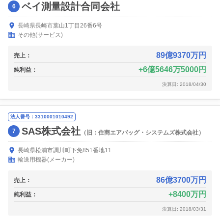
ベイ測量設計合同会社
6
長崎県長崎市葉山1丁目26番6号
その他(サービス)
89億9370万円
売上：
6億5646万5000円
純利益：
決算日: 2018/04/30
法人番号：3310001010492
SAS株式会社
7
（旧：住商エアバッグ・システムズ株式会社）
長崎県松浦市調川町下免851番地11
輸送用機器(メーカー)
86億3700万円
売上：
8400万円
純利益：
決算日: 2018/03/31