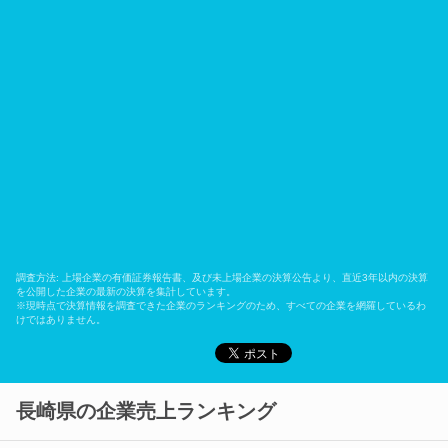
調査方法: 上場企業の有価証券報告書、及び未上場企業の決算公告より、直近3年以内の決算
を公開した企業の最新の決算を集計しています。
※現時点で決算情報を調査できた企業のランキングのため、すべての企業を網羅しているわ
けではありません。
長崎県の企業売上ランキング