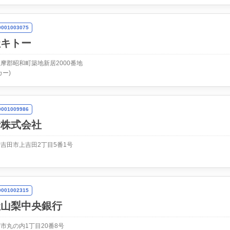
01003075
社キトー
摩郡昭和町築地新居2000番地
カー)
01009986
行株式会社
吉田市上吉田2丁目5番1号
01002315
社山梨中央銀行
市丸の内1丁目20番8号