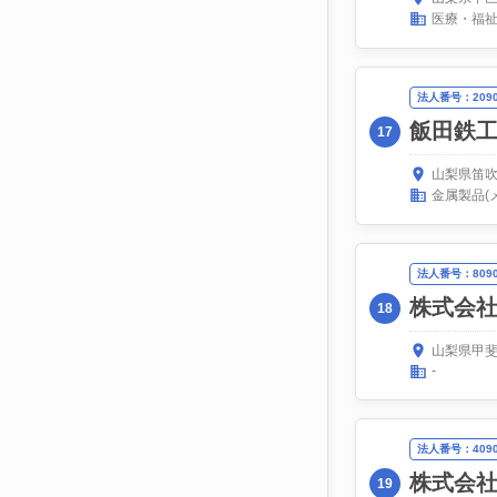
医療・福
法人番号：20900
飯田鉄
17
山梨県笛吹
金属製品(
法人番号：80900
株式会
18
山梨県甲斐
-
法人番号：40900
株式会
19