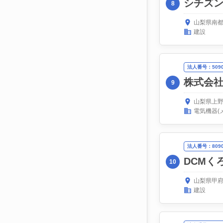
シチズ
8
山梨県南都
建設
法人番号：50900
株式会
9
山梨県上野
電気機器(
法人番号：80900
DCMく
10
山梨県甲府
建設