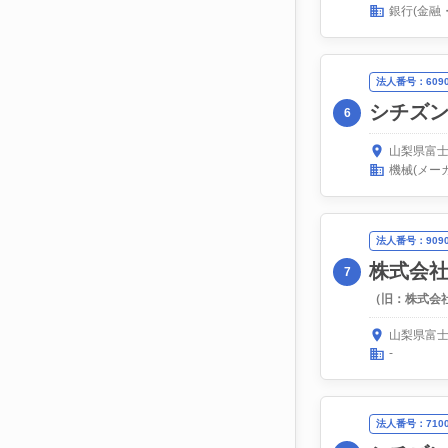
銀行(金融
法人番号：60900
シチズ
6
山梨県富士
機械(メー
法人番号：90900
株式会
7
（旧：株式会
山梨県富士
-
法人番号：71000