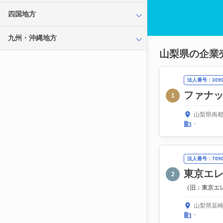
四国地方
九州・沖縄地方
山梨県の企業
法人番号：30900
ファナ
1
山梨県南都
-
法人番号：70900
東京エ
2
（旧：東京エ
山梨県韮崎
-