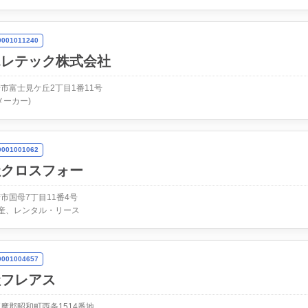
01011240
エレテック株式会社
市富士見ケ丘2丁目1番11号
メーカー)
01001062
社クロスフォー
市国母7丁目11番4号
産、レンタル・リース
01004657
社フレアス
摩郡昭和町西条1514番地