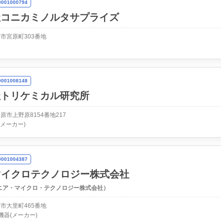
01000794
社コニカミノルタサプライズ
市宮原町303番地
01008148
社トリケミカル研究所
原市上野原8154番地217
(メーカー)
01004387
Aマイクロテクノロジー株式会社
ニア・マイクロ・テクノロジー株式会社）
市大里町465番地
機器(メーカー)