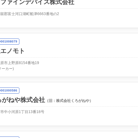
ンファインデバイス株式会社
留郡富士河口湖町船津6663番地の2
01008079
社エノモト
原市上野原8154番地19
メーカー)
01000586
ろがねや株式会社
（旧：株式会社くろがねや）
市中小河原1丁目13番18号