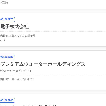
・保険)
01009778
ン電子株式会社
吉田市上暮地1丁目23番1号
カー)
01010626
社プレミアムウォーターホールディングス
社ウォーターダイレクト）
吉田市上吉田4597番地の1
01007746