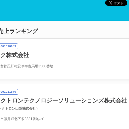
売上ランキング
01010053
ック株式会社
留郡忍野村忍草字古馬場3580番地
01011840
レクトロンテクノロジーソリューションズ株式会社
レクトロン山梨株式会社）
市藤井町北下条2381番地の1