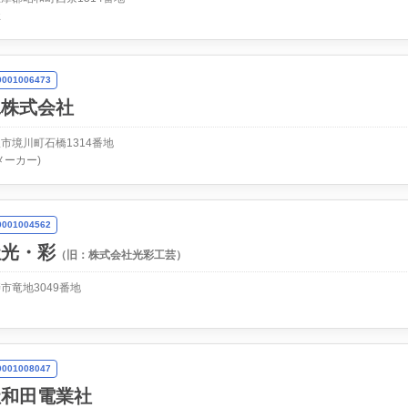
祉
01006473
工株式会社
市境川町石橋1314番地
メーカー)
01004562
社光・彩
（旧：株式会社光彩工芸）
市竜地3049番地
01008047
社和田電業社