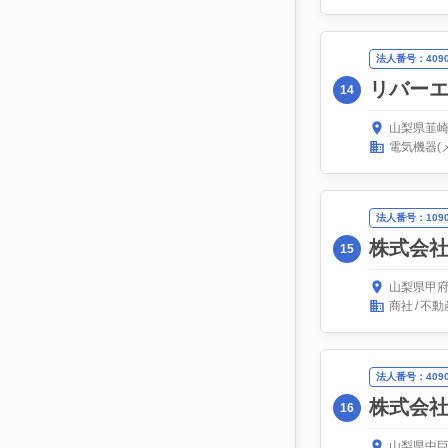
法人番号：40900
リバー
14
山梨県韮崎
電気機器(
法人番号：10900
株式会
15
山梨県甲府
商社
不動
法人番号：40900
株式会
16
山梨県中巨