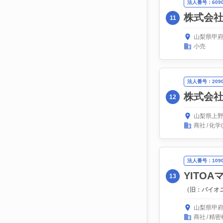
法人番号：60900
株式会
11
山梨県甲府
小売
法人番号：20900
株式会
12
山梨県上野
商社
化学
法人番号：10900
YITO
13
（旧：パイオ
山梨県甲府
商社
精密