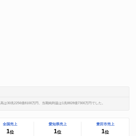
30兆2256億8100万円、当期純利益は1兆8828億7300万円でした。
全国売上
愛知県売上
豊田市売上
1
1
1
位
位
位