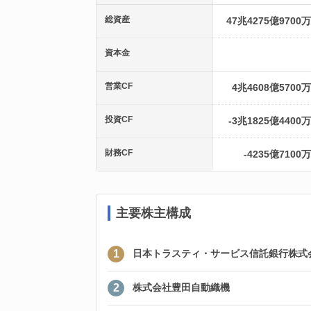
総資産
47兆4275億9700
資本金
営業CF
4兆4608億5700
投資CF
-3兆1825億4400
財務CF
-4235億7100
主要株主構成
1
日本トラスティ・サービス信託銀行株式
2
株式会社豊田自動織機