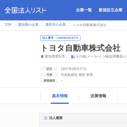
企業一覧
新規設立企業
TOP
愛知県の企業
豊田市の企業
トヨタ自動車株式会社
法人番号：1180301018771
トヨタ自動車株式会社
愛知県
豊田市
その他(メーカー)
輸送用機器(メ
1937年08月27日
設立
代表取締役 豊田 章男
代表
--
事業概要
基本情報
決算情報
法人概要