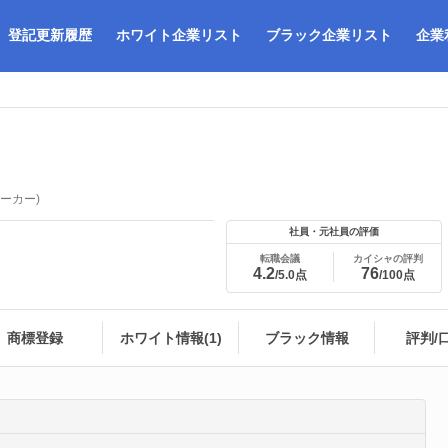
登記更新履歴
ホワイト企業リスト
ブラック企業リスト
企業
ーカー)
社員・元社員の評価
転職会議
カイシャの評判
4.2
76
/5.0点
/100点
商標登録
ホワイト情報(1)
ブラック情報
評判/