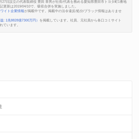
月27日設立の代表取締役 豊田 章男が社長/代表を務める愛知県豊田市トヨタ町1番地
登記更新は2019/04/10で、吸収合併を実施しました。
ホワイト企業情報
が掲載中です。掲載中の法令違反/処分/ブラック情報はありませ
: 1兆8828億7300万円）
を掲載しています。社員、元社員から各口コミサイト
れています。
社