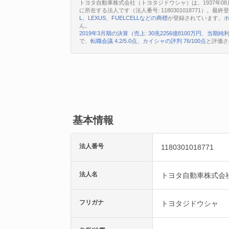
トヨタ自動車株式会社（トヨタジドウシャ）は、1937年08
に所在する法人です（法人番号: 1180301018771）。最終
L、LEXUS、FUELCELLなどの商標
が登録されています。
ん。
2019年3月期の決算（売上: 30兆2256億8100万円、当期純利益
で、
転職会議 4.2/5.0点、カイシャの評判 76/100点
と評価さ
基本情報
法人番号
1180301018771
法人名
トヨタ自動車株式会
フリガナ
トヨタジドウシャ