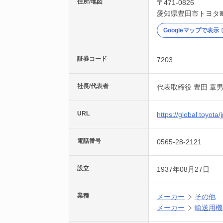
住所/地図
〒471-0826
愛知県
豊田市
トヨタ
Googleマップで表示
証券コード
7203
社長/代表者
代表取締役 豊田 章
URL
https://global.toyota/j
電話番号
0565-28-2121
設立
1937年08月27日
業種
メーカー
その他
メーカー
輸送用機