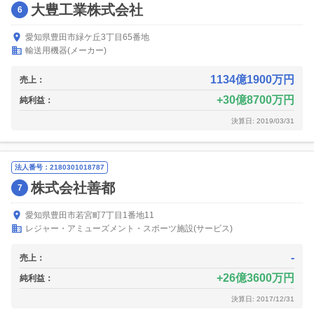
大豊工業株式会社
6
愛知県豊田市緑ケ丘3丁目65番地
輸送用機器(メーカー)
1134億1900万円
売上：
30億8700万円
純利益：
決算日: 2019/03/31
法人番号：2180301018787
株式会社善都
7
愛知県豊田市若宮町7丁目1番地11
レジャー・アミューズメント・スポーツ施設(サービス)
-
売上：
26億3600万円
純利益：
決算日: 2017/12/31