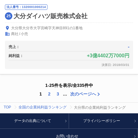
法人番号：1320001000214
大分ダイハツ販売株式会社
25
大分県大分市大字宮崎字天神目891の1番地
商社
小売
-
売上：
3億4402万7000円
純利益：
決算日: 2018/03/31
1-25件を表示/全335件中
1
2
3
…
次のページへ
TOP
全国の企業純利益ランキング
大分県の企業純利益ランキング
データの出典について
プライバシーポリシー
お問い合わせ