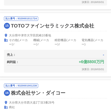
決算日: 2018/03/31
法人番号：9320001011724
TOTOファインセラミックス株式会社
15
大分県中津市大字田尻崎10番地
その他(メーカ
機械(メーカ
精密機器(メーカ
電気機器(メーカ
ー)
ー)
ー)
ー)
-
売上：
6億8800万円
純利益：
決算日: 2018/03/31
法人番号：9320001001238
株式会社サン・ダイコー
16
大分県大分市西大道2丁目3番28号
商社