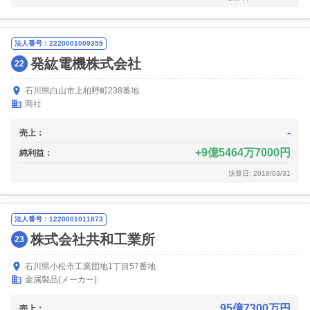
法人番号：2220001009355
発紘電機株式会社
22
石川県白山市上柏野町238番地
商社
-
売上：
9億5464万7000円
純利益：
決算日: 2018/03/31
法人番号：1220001011873
株式会社共和工業所
23
石川県小松市工業団地1丁目57番地
金属製品(メーカー)
95億7300万円
売上：