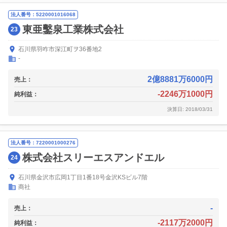
法人番号：5220001016068
東亜鑿泉工業株式会社
23
石川県羽咋市深江町ヲ36番地2
-
2億8881万6000円
売上：
-2246万1000円
純利益：
決算日: 2018/03/31
法人番号：7220001000276
株式会社スリーエスアンドエル
24
石川県金沢市広岡1丁目1番18号金沢KSビル7階
商社
-
売上：
-2117万2000円
純利益：