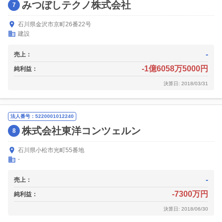
みつぼしテクノ株式会社
7
石川県金沢市京町26番22号
建設
-
売上：
-1億6058万5000円
純利益：
決算日: 2018/03/31
法人番号：5220001012240
株式会社東洋コンツェルン
8
石川県小松市光町55番地
-
-
売上：
-7300万円
純利益：
決算日: 2018/06/30